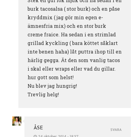
Stek en gul lök mjuk och ha sedan i en
burk tacosalsa ( stor burk) och en påse
kryddmix ( jag gör min egen e-
ämnesfria mix) och en stor burk
creme fraice. Ha sedan i en strimlad
grillad kyckling ( bara köttet såklart
inte benen haha) låt puttra ihop till en
härlig gegga. Ät den som vanlig tacos
i skal eller wraps eller vad du gillar.
hur gott som helst!
Nu blev jag hungrig!
Trevlig helg!
ÅSE
SVARA
24 oktober, 2014 - 18:37