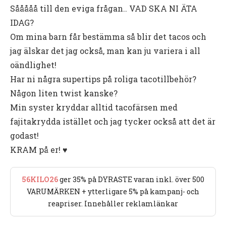
Sååååå till den eviga frågan.. VAD SKA NI ÄTA
IDAG?
Om mina barn får bestämma så blir det tacos och
jag älskar det jag också, man kan ju variera i all
oändlighet!
Har ni några supertips på roliga tacotillbehör?
Någon liten twist kanske?
Min syster kryddar alltid tacofärsen med
fajitakrydda istället och jag tycker också att det är
godast!
KRAM på er! ♥
56KILO26
ger 35% på DYRASTE varan inkl. över 500
VARUMÄRKEN + ytterligare 5% på kampanj- och
reapriser. Innehåller reklamlänkar