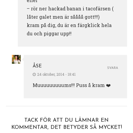
eller
– rör ner hackad banan i tacofärsen (
låter galet men är såååå gott!!!)
kram på dig, du är en färgklick hela
du och piggar upp!!
ÅSE
SVARA
24 oktober, 2014 - 18:41
Muuuuuuuuums!!! Puss å kram ❤️
TACK FÖR ATT DU LÄMNAR EN
KOMMENTAR, DET BETYDER SÅ MYCKET!