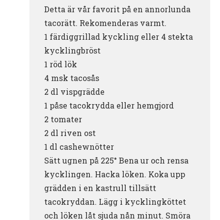
Detta är vår favorit på en annorlunda
tacorätt. Rekomenderas varmt.
1 färdiggrillad kyckling eller 4 stekta
kycklingbröst
1 röd lök
4 msk tacosås
2 dl vispgrädde
1 påse tacokrydda eller hemgjord
2 tomater
2 dl riven ost
1 dl cashewnötter
Sätt ugnen på 225° Bena ur och rensa
kycklingen. Hacka löken. Koka upp
grädden i en kastrull tillsätt
tacokryddan. Lägg i kycklingköttet
och löken låt sjuda nån minut. Smöra