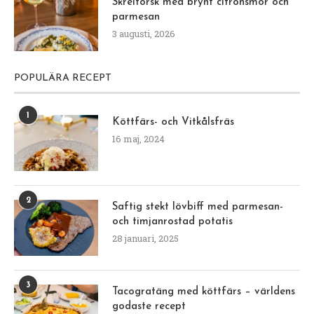
Skreitorsk med brynt citronsmör och
parmesan
3 augusti, 2026
POPULÄRA RECEPT
1
Köttfärs- och Vitkålsfräs
16 maj, 2024
2
Saftig stekt lövbiff med parmesan-
och timjanrostad potatis
28 januari, 2025
3
Tacogratäng med köttfärs – världens
godaste recept