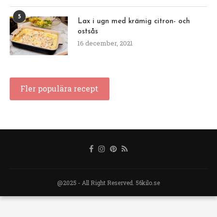
5
Lax i ugn med krämig citron- och
ostsås
16 december, 2021
Fler populära recept
@2025 - All Right Reserved. 56kilo.se