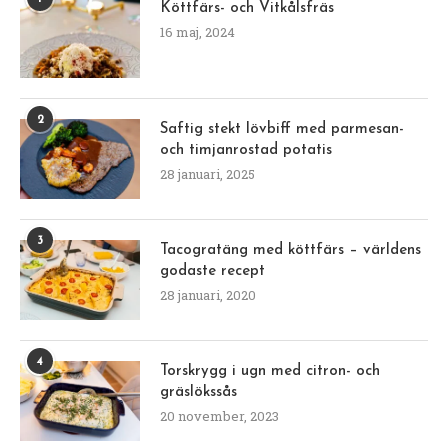
Köttfärs- och Vitkålsfräs
16 maj, 2024
2
Saftig stekt lövbiff med parmesan-
och timjanrostad potatis
28 januari, 2025
3
Tacogratäng med köttfärs – världens
godaste recept
28 januari, 2020
4
Torskrygg i ugn med citron- och
gräslökssås
20 november, 2023