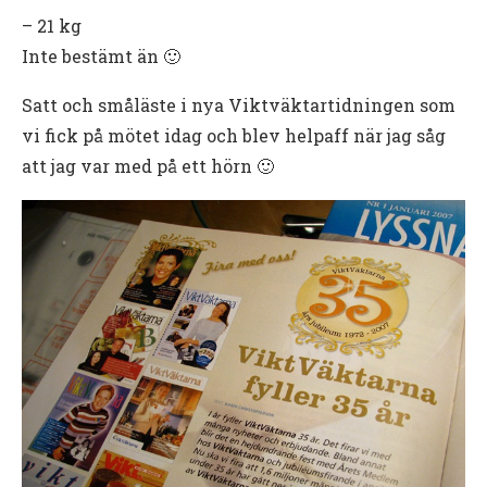
– 21 kg
Inte bestämt än 🙂
Satt och småläste i nya Viktväktartidningen som
vi fick på mötet idag och blev helpaff när jag såg
att jag var med på ett hörn 🙂