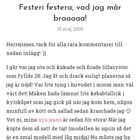
Festeri festera, vad jag mår
braaaaa!
15 maj, 2009
Herrejisses, tack för alla rara kommentarer till
nedan inlägg! :))
I går var jag ute och käkade och firade lillasyster
som fyllde 28. Jag åt och drack enligt planerna så
jag är nöjd! Var lite tung i huvudet i morse men väl
värt det! Maken hade lämnat lite kebabtallrik i
kylskåpet som jag gick på när jag kom hem, någon
munfull av kött och sallad sedan kraschade jag 🙂
Vet ni, mina
nya jeans
är redan för stora! När jag
köpte dem så satt de tajt (modellen är squin så det
är en smal modell med låg midja) Nu måste jag ha