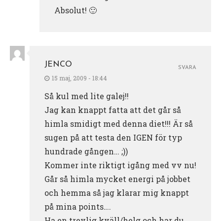
Absolut! 🙂
JENCO
SVARA
15 maj, 2009 - 18:44
Så kul med lite galej!!
Jag kan knappt fatta att det går så
himla smidigt med denna diet!!! Är så
sugen på att testa den IGEN för typ
hundrade gången… ;))
Kommer inte riktigt igång med vv nu!
Går så himla mycket energi på jobbet
och hemma så jag klarar mig knappt
på mina points….
Ha en trevlig kväll/helg och har du