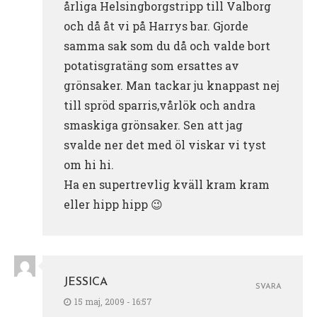
årliga Helsingborgstripp till Valborg
och då åt vi på Harrys bar. Gjorde
samma sak som du då och valde bort
potatisgratäng som ersattes av
grönsaker. Man tackar ju knappast nej
till spröd sparris,vårlök och andra
smaskiga grönsaker. Sen att jag
svalde ner det med öl viskar vi tyst
om hi hi.
Ha en supertrevlig kväll kram kram
eller hipp hipp 😉
JESSICA
SVARA
15 maj, 2009 - 16:57