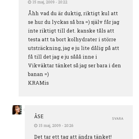
15 maj, 2009 - 20:22
Åhh vad du är duktig, riktigt kul att
se hur du lyckas så bra =) själv får jag
inte riktigt till det. kanske tåls att
testa att ta bort kolhydrater i större
utsträckning, jag e ju lite dålig på att
få till det jag e ju sååå inne i
Vikväktar tänket så jag ser bara i den
banan =)
KRAMis
ÅSE
SVARA
15 maj, 2009 - 20:26
Det tar ett tag att ändra tänket!