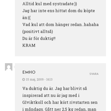
Alltid kul med systradate:))
Jag har inte ens hittat dom du köpte
än:((
Vad kul att dom hänger redan..hahaha
(positivt alltså)
Du är för duktig!!
KRAM
EMHO
SVARA
15 maj, 2009 - 16:13
Va duktig du är. Jag har blivit så
inspirerad att nu är jag med i
GIviktkoll och har kört rivstarten sen
i måndags. Gått ner 2,5 kg redan, man