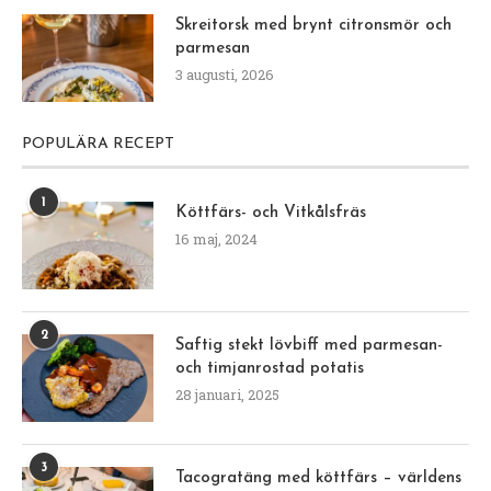
Skreitorsk med brynt citronsmör och
parmesan
3 augusti, 2026
POPULÄRA RECEPT
1
Köttfärs- och Vitkålsfräs
16 maj, 2024
2
Saftig stekt lövbiff med parmesan-
och timjanrostad potatis
28 januari, 2025
3
Tacogratäng med köttfärs – världens