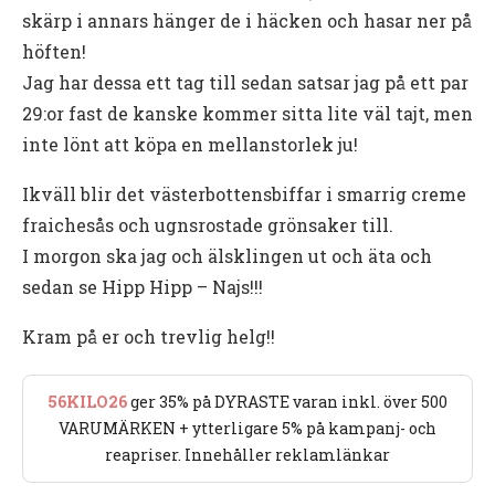
skärp i annars hänger de i häcken och hasar ner på
höften!
Jag har dessa ett tag till sedan satsar jag på ett par
29:or fast de kanske kommer sitta lite väl tajt, men
inte lönt att köpa en mellanstorlek ju!
Ikväll blir det västerbottensbiffar i smarrig creme
fraichesås och ugnsrostade grönsaker till.
I morgon ska jag och älsklingen ut och äta och
sedan se Hipp Hipp – Najs!!!
Kram på er och trevlig helg!!
56KILO26
ger 35% på DYRASTE varan inkl. över 500
VARUMÄRKEN + ytterligare 5% på kampanj- och
reapriser. Innehåller reklamlänkar