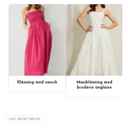
Klänning med smock
Maxiklänning med
Videoinnehåll
broderie anglaise
LITE OM DET MESTA