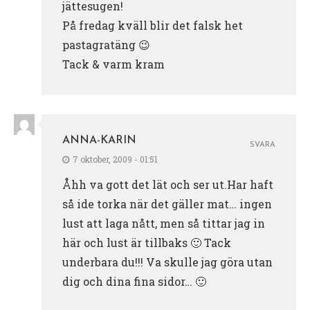
jättesugen!
På fredag kväll blir det falsk het
pastagratäng 😉
Tack & varm kram
ANNA-KARIN
SVARA
7 oktober, 2009 - 01:51
Åhh va gott det lät och ser ut.Har haft
så ide torka när det gäller mat… ingen
lust att laga nått, men så tittar jag in
här och lust är tillbaks 🙂 Tack
underbara du!!! Va skulle jag göra utan
dig och dina fina sidor… 🙂