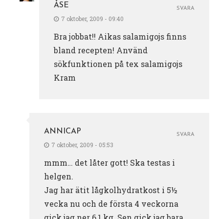
ÅSE
SVARA
7 oktober, 2009 - 09:40
Bra jobbat!! Aikas salamigojs finns
bland recepten! Använd
sökfunktionen på tex salamigojs
Kram
ANNICAP
SVARA
7 oktober, 2009 - 05:53
mmm… det låter gott! Ska testas i
helgen.
Jag har ätit lågkolhydratkost i 5½
vecka nu och de första 4 veckorna
gick jag ner 6,1 kg. Sen gick jag bara