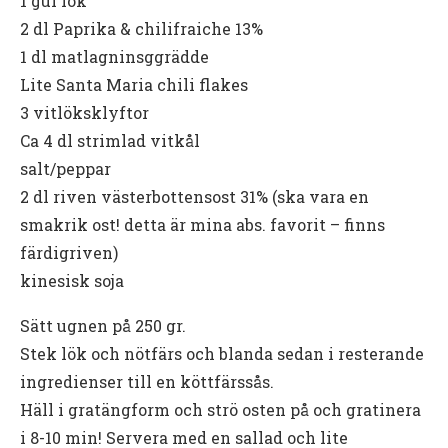
1 gul lök
2 dl Paprika & chilifraiche 13%
1 dl matlagninsggrädde
Lite Santa Maria chili flakes
3 vitlöksklyftor
Ca 4 dl strimlad vitkål
salt/peppar
2 dl riven västerbottensost 31% (ska vara en
smakrik ost! detta är mina abs. favorit – finns
färdigriven)
kinesisk soja
Sätt ugnen på 250 gr.
Stek lök och nötfärs och blanda sedan i resterande
ingredienser till en köttfärssås.
Häll i gratängform och strö osten på och gratinera
i 8-10 min! Servera med en sallad och lite