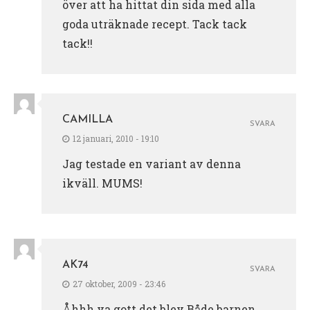
över att ha hittat din sida med alla
goda uträknade recept. Tack tack
tack!!
CAMILLA
SVARA
12 januari, 2010 - 19:10
Jag testade en variant av denna
ikväll. MUMS!
AK74
SVARA
27 oktober, 2009 - 23:46
Åhhh va gott det blev Både barnen