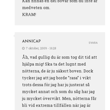
Kan finnas en del bovar som du inte är
medveten om.
KRAM!
ANNICAP
SVARA
7 oktober, 2009 - 16:28
Åh, vad gullig du är som tog dit tid att
hjälpa mig! Ska ta det lugnt med
nötterna, de är ju säkert boven. Dock
tycker jag att jag borde ”rasa” i vikt
trots dessa för jag har ju justerat så
mycket annat och som du såg har jag
ju mycket övervikt. Men, nötterna får
bli vid extrema tillfällen när jag är