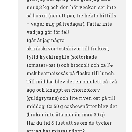
ner 0,3 kg och den här veckan ser inte
så ljus ut (ner ett par, tre hekto hittills
– väger mig på fredagar). Fattar inte
vad jag gör för fel!
Igår åt jag några
skinkskivor+ostskivor till frukost,
fylld kycklingfilé (soltorkade
tomater+ost i) och broccoli och ca 1½
msk bearnaisesås på flaska till lunch.
Till middag blev det en omelett på två
ägg och knappt en chorizokorv
(guldgrytans) och lite riven ost på till
middag. Ca 50 g cashewnötter blev det
(brukar inte äta mer än max 30 g).
Har du tid & lust att se om du tycker
att jag har missat något?