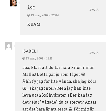
ÅSE
SVARA
13 maj, 2009 - 22:04
KRAM!!
ISABELI
SVARA
13 maj, 2009 - 18:11
Jaa, klart att du tar nåra kilon innan
Mallis! Detta går ju som tåget 😀
Åhh fy jag får lite vånda, ska jag köra
GI.. ska jag inte..? Men jag kan inte
leva utan kolhydrater, eller kan jag
det? Hur ”vågade” du ta steget? Antar
att det bara är att testa 😀 För mig är