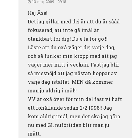
13 maj, 2009 - 09:18
Hej Åse!
Det jag gillar med dej är att du är sååå
fokuserad, att inte gå imål är
otänkbart för dig! Du e la´för go´!!
Läste att du oxå väger dej varje dag,
och så funkar min kropp med att jag
väger mer mitt i veckan. Fast jag blir
så missnöjd att jag nästan hoppar av
varje dag istället. MEN då kommer
man ju aldrig i mål!!
VV är oxå över för min del fast vi haft
ett föhållande sedan 2/2 1998!! Jag
kom aldrig imål, men det ska jag göra
nu med GI, nuförtiden blir man ju
mätt.