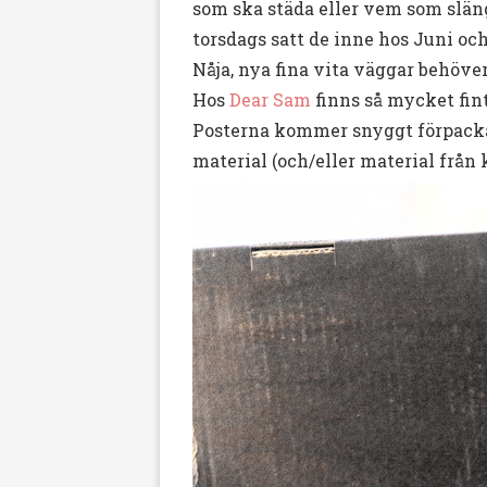
som ska städa eller vem som slängt
torsdags satt de inne hos Juni oc
Nåja, nya fina vita väggar behöver
Hos
Dear Sam
finns så mycket fint
Posterna kommer snyggt förpackade
material (och/eller material från 