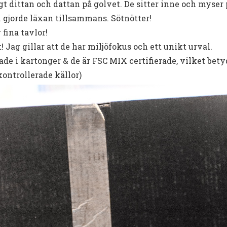
 dittan och dattan på golvet. De sitter inne och myser p
h gjorde läxan tillsammans. Sötnötter!
 fina tavlor!
! Jag gillar att de har miljöfokus och ett unikt urval.
 i kartonger & de är FSC MIX certifierade, vilket betyd
kontrollerade källor)