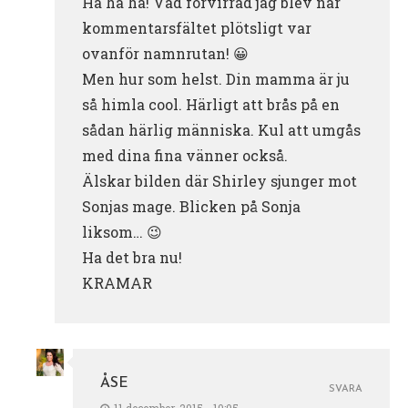
Ha ha ha! Vad förvirrad jag blev när
kommentarsfältet plötsligt var
ovanför namnrutan! 😀
Men hur som helst. Din mamma är ju
så himla cool. Härligt att brås på en
sådan härlig människa. Kul att umgås
med dina fina vänner också.
Älskar bilden där Shirley sjunger mot
Sonjas mage. Blicken på Sonja
liksom… 😉
Ha det bra nu!
KRAMAR
ÅSE
SVARA