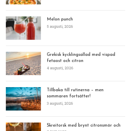
Jag åt korvgrytan med mosad kokt blomkål, gott!