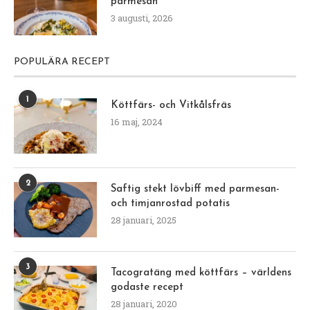
KORVGRYTA MED ÄPPLE OCH
CURRY
1
2
3
4
5