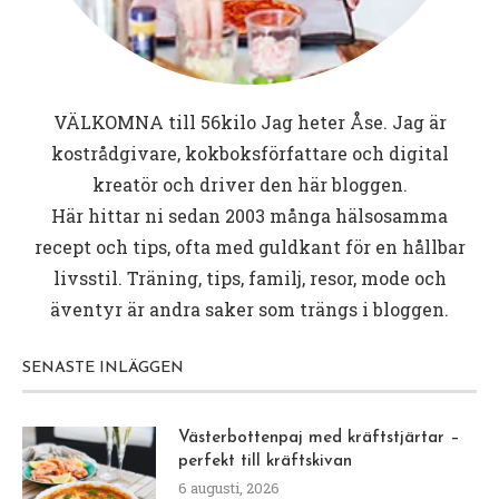
äppelspånrökt, supergoooood!