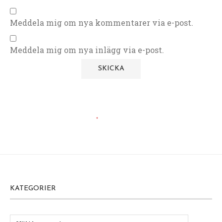
Meddela mig om nya kommentarer via e-post.
Meddela mig om nya inlägg via e-post.
Kött
Korvgryta med äpple och curry
9 december, 2015
I går kväll gjorde jag en sådan god men enkel
korvgryta!
Ala barnen gillade det och det finns matlådor kvar