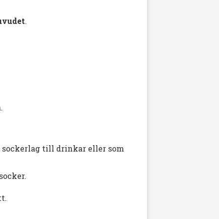
huvudet
.
.
 sockerlag till drinkar eller som
socker.
t.