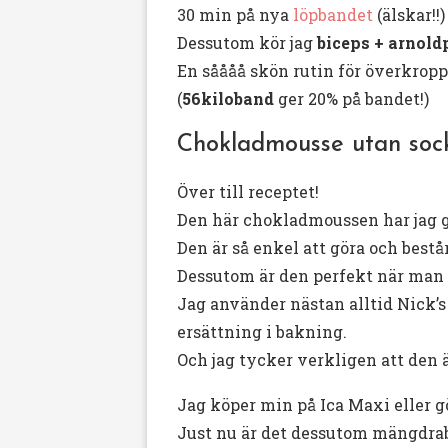
30 min på nya
löpbandet
(älskar!!
Dessutom kör jag
biceps + arnold
En såååå skön rutin för överkropp
(
56kiloband
ger 20% på bandet!)
Chokladmousse utan sock
Över till receptet!
Den här chokladmoussen har jag gj
Den är så enkel att göra och bestå
Dessutom är den perfekt när man v
Jag använder nästan alltid Nick’s i
ersättning i bakning.
Och jag tycker verkligen att den
Jag köper min på Ica Maxi eller gö
Just nu är det dessutom mängdrab