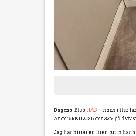
Dagens
: Blus
HÄR
– finns i fler fä
Ange:
56KILO26
ger
33%
på dyras
Jag har hittat en liten rutin här