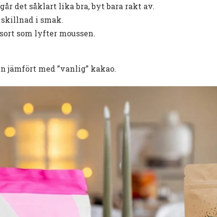
år det såklart lika bra, byt bara rakt av.
 skillnad i smak.
e sort som lyfter moussen.
n jämfört med ”vanlig” kakao.