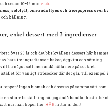
) och sedan 10–15 min
vibb
.
press, sidolyft, omvända flyes och tricepspress över 
 och hållning.
er, enkel dessert med 3 ingredienser
ort i över 20 år och det blir kvällens dessert här hemma
r av bara tre ingredienser: kakao, äggvita och sötning.
ill ha något sött men ändå hålla nere på sockret.
stället för vanligt strösocker där det går. Till exempel i
 är toppen! Ingen bismak och doseras på samma sätt som 
r en större beställning när jag ändå handlar kosttillskot
att när man köper fler.
HÄR
hittar ni den!