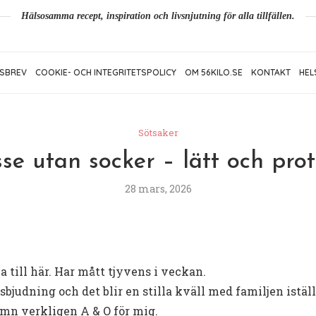
Hälsosamma recept, inspiration och livsnjutning för alla tillfällen.
SBREV
COOKIE- OCH INTEGRITETSPOLICY
OM 56KILO.SE
KONTAKT
HEL
Sötsaker
e utan socker – lätt och prote
28 mars, 2026
 till här. Har mått tjyvens i veckan.
judning och det blir en stilla kväll med familjen iställ
sömn verkligen A & O för mig.