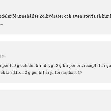
delmjöl innehåller kolhydrater och även stevia så hur ka
……
13:54
h per 100 g och det blir drygt 2 g kh per bit, receptet är
kta siffror. 2 g per bit är ju försumbart 😉