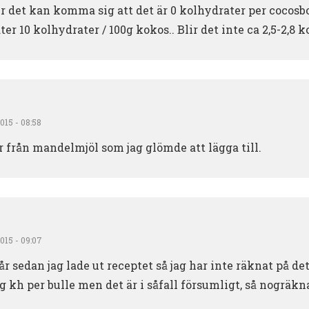
ur det kan komma sig att det är 0 kolhydrater per cocosbo
r 10 kolhydrater / 100g kokos.. Blir det inte ca 2,5-2,8 k
015 - 08:58
 från mandelmjöl som jag glömde att lägga till.
015 - 09:07
 år sedan jag lade ut receptet så jag har inte räknat på d
 g kh per bulle men det är i såfall försumligt, så nogräkn