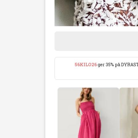
56KILO26
ger 35% på DYRAST