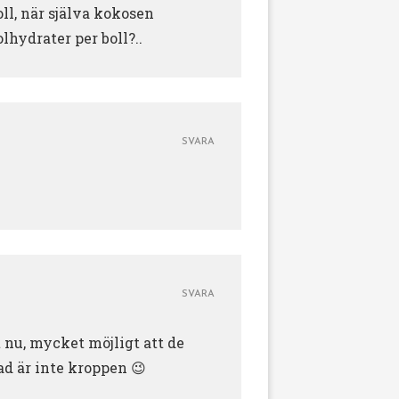
ll, när själva kokosen
olhydrater per boll?..
SVARA
SVARA
et nu, mycket möjligt att de
ad är inte kroppen 😉