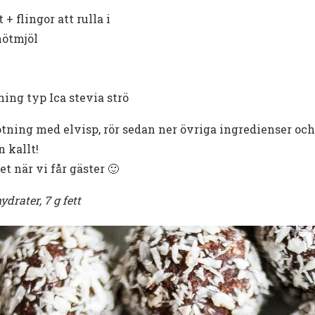
+ flingor att rulla i
nötmjöl
ning typ Ica stevia strö
ing med elvisp, rör sedan ner övriga ingredienser och 
n kallt!
et när vi får gäster 🙂
hydrater, 7 g fett