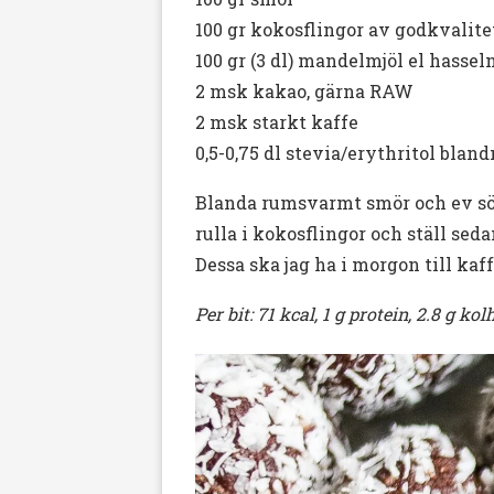
100 gr kokosflingor av godkvalitet 
100 gr (3 dl) mandelmjöl el hassel
2 msk kakao, gärna RAW
2 msk starkt kaffe
0,5-0,75 dl stevia/erythritol bland
Blanda rumsvarmt smör och ev sötn
rulla i kokosflingor och ställ seda
Dessa ska jag ha i morgon till kaff
Per bit: 71 kcal, 1 g protein, 2.8 g kol