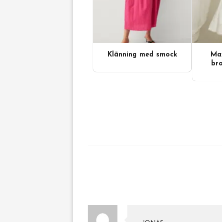
Klänning med smock
Max
bro