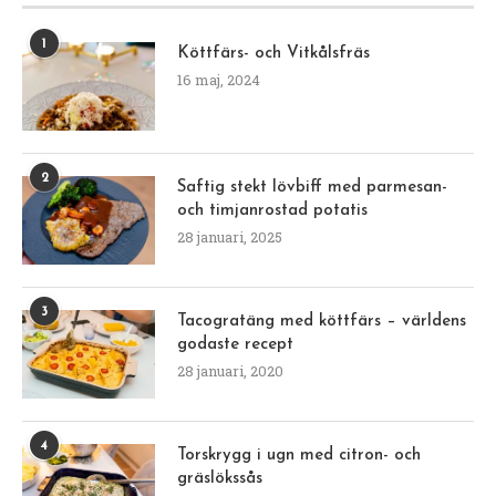
1
Köttfärs- och Vitkålsfräs
16 maj, 2024
2
Saftig stekt lövbiff med parmesan-
och timjanrostad potatis
28 januari, 2025
3
Tacogratäng med köttfärs – världens
godaste recept
28 januari, 2020
4
Torskrygg i ugn med citron- och
gräslökssås