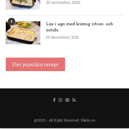
20 november, 2023
5
Lax i ugn med krämig citron- och
ostsås
16 december, 2021
Fler populära recept
@2025 - All Right Reserved. 56kilo.se