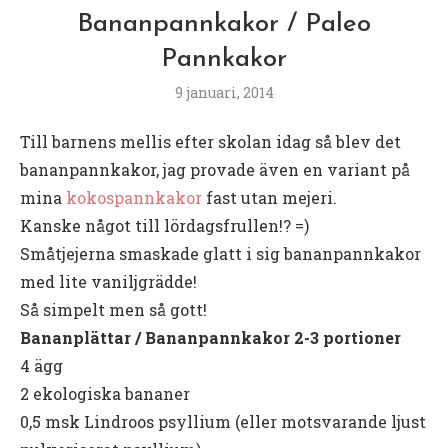
Bananpannkakor / Paleo
Pannkakor
9 januari, 2014
Till barnens mellis efter skolan idag så blev det
bananpannkakor, jag provade även en variant på
mina
kokospannkakor
fast utan mejeri.
Kanske något till lördagsfrullen!? =)
Småtjejerna smaskade glatt i sig bananpannkakor
med lite vaniljgrädde!
Så simpelt men så gott!
Bananplättar / Bananpannkakor 2-3 portioner
4 ägg
2 ekologiska bananer
0,5 msk Lindroos psyllium (eller motsvarande ljust