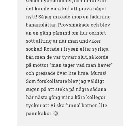
sedan nyårsfirandet, och tänkte att
det kunde vara kul att prova något
nytt! Så jag mixade ihop en laddning
bananplättar. Provsmakade och blev
än en gång påmind om hur oerhört
sött allting är när man undviker
socker! Rotade i frysen efter syrliga
bär, men de var tyvärr slut, så körde
på mottot ”man tager vad man haver”
och pressade över lite lime. Mums!
Som förskollärare blev jag väldigt
sugen på att steka på några sådana
här nästa gång mina kära kollegor
tycker att vi ska ”unna” barnen lite
pannkakor. 😉