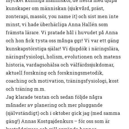
mycket kunniga människor, de flesta med djupa
kunskaper om människan (sjukvård, präst,
zonterapi, massör, you name it) och sist men inte
minst, vi hade überhärliga Anna Hallén som
främsta lärare. Vi pratade hål i huvudet på Anna
och hon fick tysta oss många ggr! Vi var ett gäng
kunskapstörstiga själar! Vi djupdök i näringslära,
näringsfysiologi, holism, evolutionen och matens
historia, vardagsohälsa och välfärdssjukdomar,
aktuell forskning och forskningsmetodik,
coaching och motivation, träningsfysiologi, kost
och träning m.m.
Jag klarade tentan och sedan följde några
månader av planering och mer pluggande
(självständigt) och i oktober gick jag (med samma
gäng!) Annas Kostgajdenkurs – för oss som är