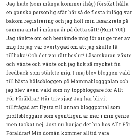
Jag hade (som många kommer ihåg) försökt hålla
en ganska personlig sfär här så de flesta inlägg var
bakom registrering och jag höll min läsarkrets på
samma antal i många år på detta sätt! (Runt 700)
Jag tänkte om och bestämde mig för att ge mer av
mig för jag var övertygad om att jag skulle få
tillbaka! Och det var rätt beslut! Läsarskaran växte
och växte och växte och jag fick så mycket fin
feedback som stärkte mig. I maj blev bloggen vald
till bästa hälsobloggen på Mammablogggalan och
jag blev även vald som ny toppbloggare för Allt
För Föräldrar! Här trivs jag! Jag har blivit
tillfrågad att flytta till annan bloggportal som
proffsbloggare som egentligen är mer i min genre
men tackat nej. Just nu har jag det bra hos Allt För
Föräldrar! Min domän kommer alltid vara