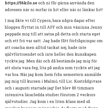
https://56kilo.se
och ni får gärna använda den
adressen när ni surfar in hit eller när ni länkar hit!
I maj åkte vi till Cypern, bara några dagar efter
bloggen flyttat in till AFF och min väninna Jenny
peppade mig till att satsa på detta och starta eget
och ett frö var satt. Jag hade fått förfrågningar om
att coacha men alltid tackat nej, hade inte
självförtroendet och inte heller den kunskapen
tyckte jag. Men där och då bestämde jag mig för
att sluta vara feg, lita på andra som tyckte att jag
var bra. När jag kom hem från semestern anmälde
jag mig till kursen i Malmö, till Lic. Kostrådgivare
och i augusti startade jag! Det blev 80 timmars
intensiva lärarledda studier förutom 2 veckors
självstudier. Jag kom i en liten klass med så