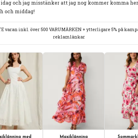
at idag och jag misstänker att jag nog kommer komma h
nch och middag!
E varan inkl. över 500 VARUMÄRKEN + ytterligare 5% på kampan
reklamlänkar
iklänning med
Maxiklänning
Sommarkl