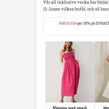
Vår all Inklusive vecka har börj
😉 Jisses vilken buffé, och så lu
56KILO26
ger 35% på DYRAST
Klänning med smock
Max