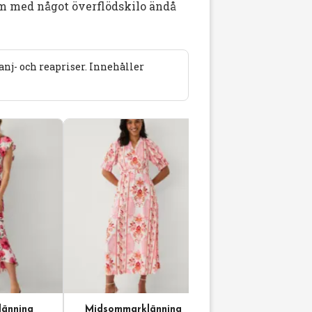
em med något överflödskilo ändå
j- och reapriser. Innehåller
änning
Midsommarklänning