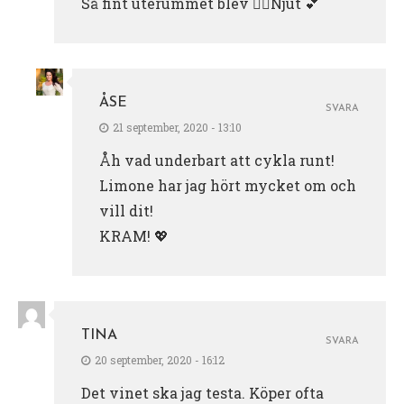
Så fint uterummet blev 👌🏽Njut 💕
ÅSE
SVARA
21 september, 2020 - 13:10
Åh vad underbart att cykla runt!
Limone har jag hört mycket om och
vill dit!
KRAM! 💖
TINA
SVARA
20 september, 2020 - 16:12
Det vinet ska jag testa. Köper ofta