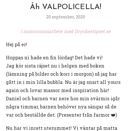
Åh VALPOLICELLA!
20 september, 2020
I annonssamarbete med Dryckestipset.se
Hej på er!
Hoppas ni hade en fin lördag! Det hade vi!
Jag kör sista räjset nu i helgen med boken
(lämning på bilder och korr i morgon) så jag har
gått in i min lilla bubbla. Nu är jag snart all yours
again och lovar massor med inspiration här!
Daniel och barnen var nere hos min svärmis igår
några timmar, barnen behöver nya sängar så de
var och beställde det. (Presenter från farmor ❤️)
Nu har vi inrett uterummet! Vi väntar på matta