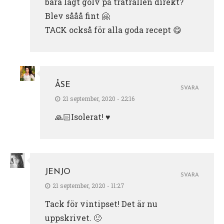
bara lagt golv på trätrallen direkt?
Blev sååå fint 🤗
TACK också för alla goda recept 😋
ÅSE
SVARA
21 september, 2020 - 22:16
🙏🏻Isolerat! ♥️
JENJO
SVARA
21 september, 2020 - 11:27
Tack för vintipset! Det är nu
uppskrivet. 🙂