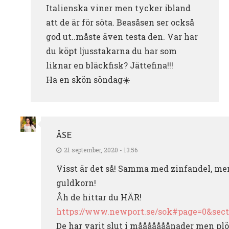
Italienska viner men tycker ibland
att de är för söta. Beasåsen ser också
god ut..måste även testa den. Var har
du köpt ljusstakarna du har som
liknar en bläckfisk? Jättefina!!!
Ha en skön söndag☀️
ÅSE
21 september, 2020 - 13:56
Visst är det så! Samma med zinfandel, me
guldkorn!
Åh de hittar du HÄR!
https://www.newport.se/sok#page=0&sect
De har varit slut i mååååååånader men plöt