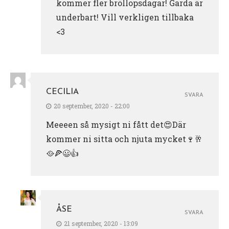
kommer fler bröllopsdagar! Garda är
underbart! Vill verkligen tillbaka
<3
CECILIA
SVARA
20 september, 2020 - 22:00
Meeeen så mysigt ni fått det😍Där
kommer ni sitta och njuta mycket🍷🥂
🥘🍕😃👍
ÅSE
SVARA
21 september, 2020 - 13:09