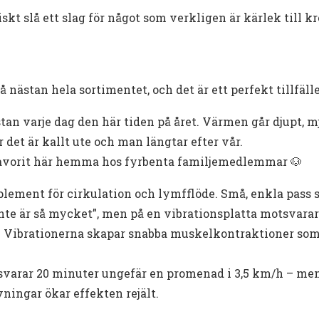
iskt slå ett slag för något som verkligen är kärlek till k
å nästan hela sortimentet, och det är ett perfekt tillfäll
n varje dag den här tiden på året. Värmen går djupt, mj
 det är kallt ute och man längtar efter vår.
favorit här hemma hos fyrbenta familjemedlemmar 🐶
plement för cirkulation och lymfflöde. Små, enkla pass s
 “inte är så mycket”, men på en vibrationsplatta motsvara
et. Vibrationerna skapar snabba muskelkontraktioner som
tsvarar 20 minuter ungefär en promenad i 3,5 km/h – me
ningar ökar effekten rejält.