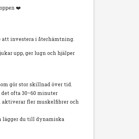
roppen ❤️
e att investera i återhämtning.
ukar upp, ger lugn och hjälper
om gör stor skillnad över tid.
r det ofta 30–60 minuter
 aktiverar fler muskelfibrer och
n lägger du till dynamiska