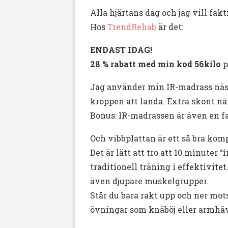
Alla hjärtans dag och jag vill fakt
Hos
TrendRehab
är det:
ENDAST IDAG!
28 % rabatt med min kod
56kilo
p
Jag använder min IR-madrass nästa
kroppen att landa. Extra skönt när
Bonus: IR-madrassen är även en 
Och vibbplattan är ett så bra kom
Det är lätt att tro att 10 minuter
traditionell träning i effektivit
även djupare muskelgrupper.
Står du bara rakt upp och ner mo
övningar som knäböj eller armhäv