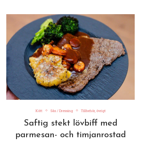
Kött
Sås / Dressing
Tillbehör, övrigt
Saftig stekt lövbiff med
parmesan- och timjanrostad