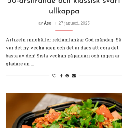
50-årsfirande och klassisk svart
ullkappa
av
Åse
27 januari, 2025
Artikeln innehåller reklamlänkar God måndag! Så
var det ny vecka igen och det är dags att göra det
bästa av den! Sista veckan på januari och ingen är
gladare än …