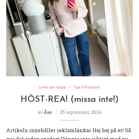
Livets alla dagar
Tips & Produkter
HÖST-REA! (missa inte!)
av
Åse
25 september, 2024
Artikeln innehåller reklamlänkar Hej hej på er! Så
var det redan onsdag! Hänger inte riktigt med nu.