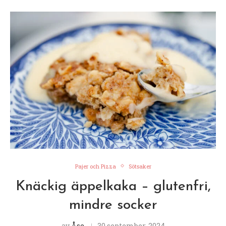
Pajer och Pizza
Sötsaker
Knäckig äppelkaka – glutenfri,
mindre socker
av
Åse
30 september, 2024