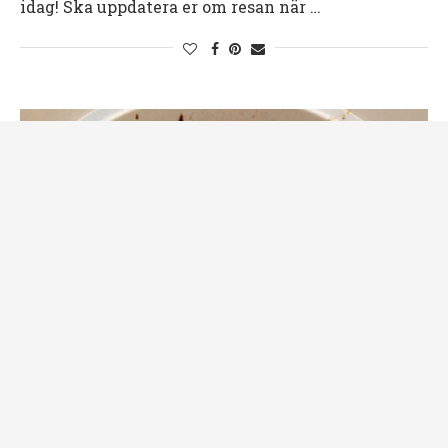
idag! Ska uppdatera er om resan när …
Crockpot
Kyckling