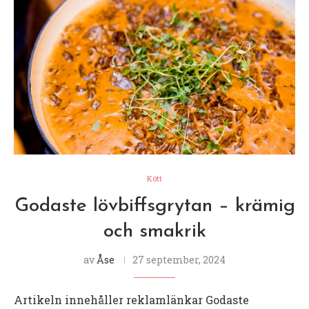
Kött
Godaste lövbiffsgrytan – krämig
och smakrik
av
Åse
27 september, 2024
Artikeln innehåller reklamlänkar Godaste