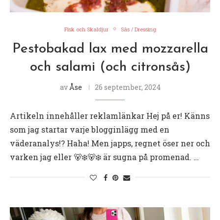
Fisk och Skaldjur
Sås / Dressing
Pestobakad lax med mozzarella
och salami (och citronsås)
av
Åse
26 september, 2024
Artikeln innehåller reklamlänkar Hej på er! Känns
som jag startar varje blogginlägg med en
väderanalys!? Haha! Men japps, regnet öser ner och
varken jag eller 🐻‍❄️🐻‍❄️ är sugna på promenad. …