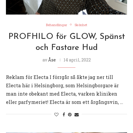
Behandlingar
Skönhet
PROFHILO för GLOW, Spänst
och Fastare Hud
av
Åse
14 april, 2022
Reklam för Electa I förrgår så åkte jag ner till
Electa här i Helsingborg, som Helsingborgare är
man inte obekant med Electa, varken kliniken
eller parfymeriet! Electa är som ett årgångsvin, …