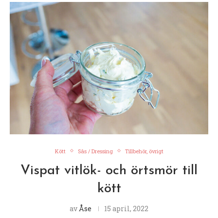
Kött
Sås / Dressing
Tillbehör, övrigt
Vispat vitlök- och örtsmör till
kött
av
Åse
15 april, 2022