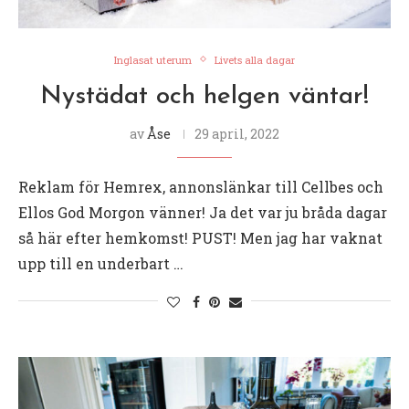
Inglasat uterum
Livets alla dagar
Nystädat och helgen väntar!
av
Åse
29 april, 2022
Reklam för Hemrex, annonslänkar till Cellbes och
Ellos God Morgon vänner! Ja det var ju bråda dagar
så här efter hemkomst! PUST! Men jag har vaknat
upp till en underbart …