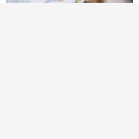
Påsk & Midsommar
Påsk(JUL)mat – YUMMIE =)
av
Åse
13 april, 2022
Hej på er! Lillördag i dag, heeeeela dagen! Jag