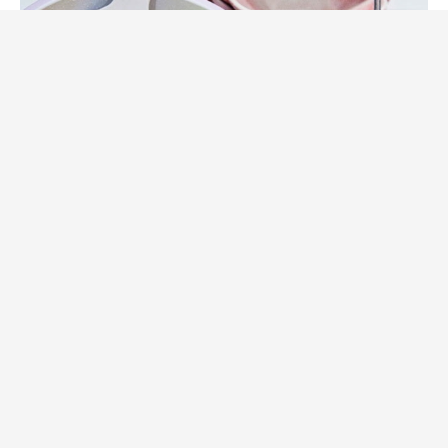
Sötsaker
Tips & Produkter
Frukt är godis!
av
Åse
24 februari, 2014
Frukt är godis – det ”ordspråket” kändes som en
smäll på käften när jag var viktväktare! Frukt var
inte alls godis, tyckte jag. Godis var godis och