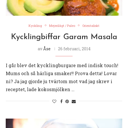
Kyckling
Mejerilågt / Paleo
Orientaliskt
Kycklingbiffar Garam Masala
av
Åse
26 februari, 2014
I går blev det kycklingburgare med indisk touch!
Mums och så härliga smaker!! Prova detta! Lovar
ni? Ja jag gjorde ju tvärtom mot vad jag skrev i
receptet, lade kokosmjölken …