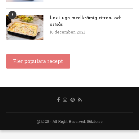
5
Lax i ugn med krämig citron- och
ostsås
16 december, 2021
Fler populära recept
@2025 - All Right Reserved. 56kilo.se