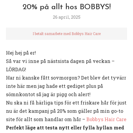
20% på allt hos BOBBYS!
26 april, 2025
I betalt samarbete med Bobbys Hair Care
Hej hej på er!
Så var vi inne på nästsista dagen på veckan –
LÖRDAG!
Har ni kanske fått sovmorgon? Det blev det tyvärr
inte här men jag hade ett gediget plus på
sömnkontot så jag är pigg och alert!
Nu ska ni få härliga tips för ett friskare hår för just
nu är det kampanj på 20% som gäller på min go-to
site för allt som handlar om hår –
Bobbys Hair Care
Perfekt läge att testa nytt eller fylla hyllan med