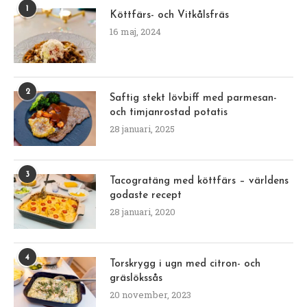
1
Köttfärs- och Vitkålsfräs
16 maj, 2024
2
Saftig stekt lövbiff med parmesan-
och timjanrostad potatis
28 januari, 2025
3
Tacogratäng med köttfärs – världens
godaste recept
28 januari, 2020
4
Torskrygg i ugn med citron- och
gräslökssås
20 november, 2023