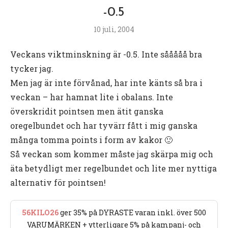
-0.5
10 juli, 2004
Veckans viktminskning är -0.5. Inte sååååå bra
tycker jag.
Men jag är inte förvånad, har inte känts så bra i
veckan – har hamnat lite i obalans. Inte
överskridit pointsen men ätit ganska
oregelbundet och har tyvärr fått i mig ganska
många tomma points i form av kakor 🙂
Så veckan som kommer måste jag skärpa mig och
äta betydligt mer regelbundet och lite mer nyttiga
alternativ för pointsen!
56KILO26
ger 35% på DYRASTE varan inkl. över 500
VARUMÄRKEN + ytterligare 5% på kampanj- och