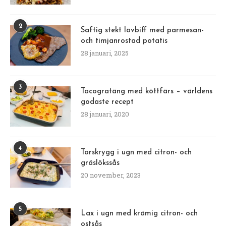
2
Saftig stekt lövbiff med parmesan-
och timjanrostad potatis
28 januari, 2025
3
Tacogratäng med köttfärs – världens
godaste recept
28 januari, 2020
4
Torskrygg i ugn med citron- och
gräslökssås
20 november, 2023
5
Lax i ugn med krämig citron- och
ostsås