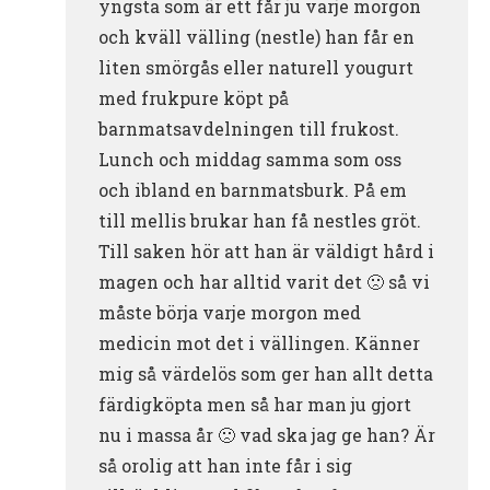
yngsta som är ett får ju varje morgon
och kväll välling (nestle) han får en
liten smörgås eller naturell yougurt
med frukpure köpt på
barnmatsavdelningen till frukost.
Lunch och middag samma som oss
och ibland en barnmatsburk. På em
till mellis brukar han få nestles gröt.
Till saken hör att han är väldigt hård i
magen och har alltid varit det 🙁 så vi
måste börja varje morgon med
medicin mot det i vällingen. Känner
mig så värdelös som ger han allt detta
färdigköpta men så har man ju gjort
nu i massa år 🙁 vad ska jag ge han? Är
så orolig att han inte får i sig