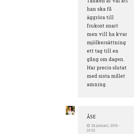
Tanken är väl att
han ska få
äggröra till
frukost snart
men vill ha kvar
mjölkersättning
ett tag till en
gång om dagen.
Har precis slutat
med sista målet
amning.
ÅSE
26 januari, 2016 -
10:32