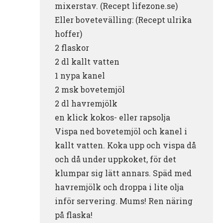
mixerstav. (Recept lifezone.se)
Eller bovetevälling: (Recept ulrika
hoffer)
2 flaskor
2 dl kallt vatten
1 nypa kanel
2 msk bovetemjöl
2 dl havremjölk
en klick kokos- eller rapsolja
Vispa ned bovetemjöl och kanel i
kallt vatten. Koka upp och vispa då
och då under uppkoket, för det
klumpar sig lätt annars. Späd med
havremjölk och droppa i lite olja
inför servering. Mums! Ren näring
på flaska!