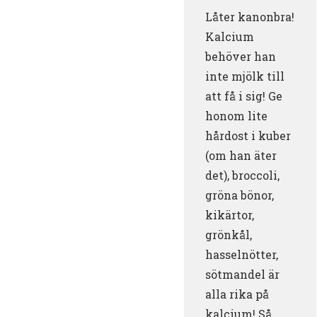
Låter kanonbra!
Kalcium
behöver han
inte mjölk till
att få i sig! Ge
honom lite
hårdost i kuber
(om han äter
det), broccoli,
gröna bönor,
kikärtor,
grönkål,
hasselnötter,
sötmandel är
alla rika på
kalcium! Så