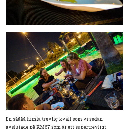
En såååå himla trevlig kväll som vi sedan
avslutade på KM67 som är ett supertrevligt