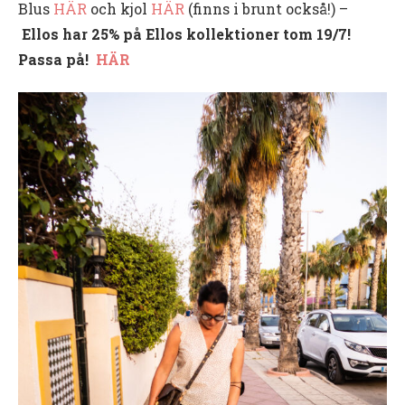
Blus
HÄR
och kjol
HÄR
(finns i brunt också!) –
Ellos har 25% på Ellos kollektioner tom 19/7!
Passa på!
HÄR