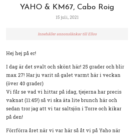
YAHO & KM67, Cabo Roig
15 juli, 2021
Innehåller annonslänkar till Ellos
Hej hej på er!
I dag är det svalt och skönt här! 25 grader och blir
max 27! Har ju varit så galet varmt här i veckan
(över 40 grader)
Vi får se vad vi hittar på idag, tjejerna har precis
vaknat (11:45!) så vi ska äta lite brunch här och
sedan tror jag att vi tar saltsjön i Torre och kikar
på den!
Förrförra året när vi var här så åt vi på Yaho när