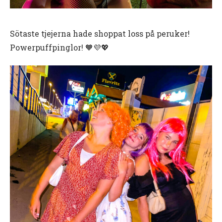
Sötaste tjejerna hade shoppat loss på peruker!
Powerpuffpinglor! 🧡💜💖