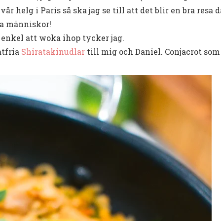
år helg i Paris så ska jag se till att det blir en bra resa
va människor!
 enkel att woka ihop tycker jag.
atfria
Shiratakinudlar
till mig och Daniel. Conjacrot som