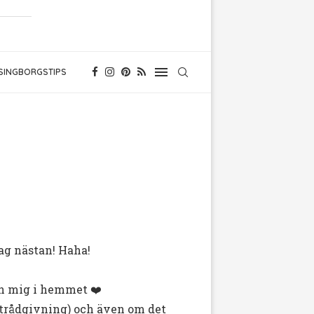
SINGBORGSTIPS
jag nästan! Haha!
 in mig i hemmet ❤️
strådgivning) och även om det