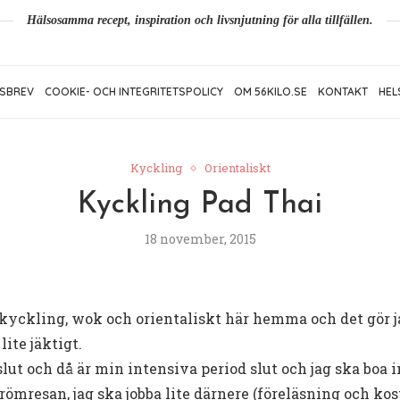
Hälsosamma recept, inspiration och livsnjutning för alla tillfällen.
SBREV
COOKIE- OCH INTEGRITETSPOLICY
OM 56KILO.SE
KONTAKT
HEL
Kyckling
Orientaliskt
Kyckling Pad Thai
18 november, 2015
ter kyckling, wok och orientaliskt här hemma och det gör 
lite jäktigt.
slut och då är min intensiva period slut och jag ska boa
ömresan, jag ska jobba lite därnere (föreläsning och ko