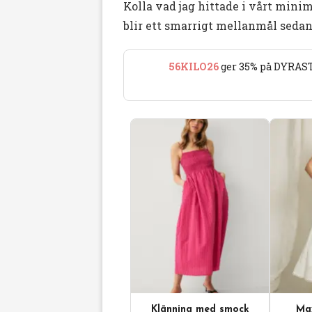
Kolla vad jag hittade i vårt minim
blir ett smarrigt mellanmål seda
56KILO26
ger 35% på DYRAST
Klänning med smock
Max