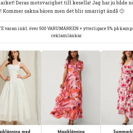
arket! Deras motsvarighet till kesella! Jag har ju både 
n! Kommer sakna bären men det blir smarrigt ändå 🙂
E varan inkl. över 500 VARUMÄRKEN + ytterligare 5% på kampan
reklamlänkar
iklänning med
Maxiklänning
Sommarkl