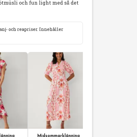
nötmüsli och fun light med så det
j- och reapriser. Innehåller
änning
Midsommarklänning