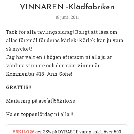
VINNAREN -Klädfabriken
18 juni, 2011
Tack för alla tävlingsbidrag! Roligt att läsa om
allas föremål för deras kärlek! Kärlek kan ju vara
så mycket!
Jag har valt en i högen eftersom ni alla ju är
värdiga vinnare och den som vinner är……..
Kommentar #18 -Ann-Sofie!
GRATTIS!!
Maila mig på ase[at]56kilo.se
Ha en toppenlördag ni alla!!!
56KILO26
ger 35% på DYRASTE varan inkl. över 500