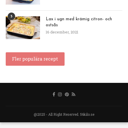
5
Lax i ugn med krämig citron- och
ostsås
16 december, 2021
Fler populära recept
@2025 - All Right Reserved. 56kilo.se