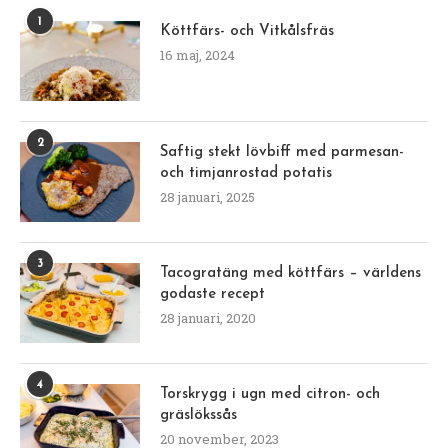
1
Köttfärs- och Vitkålsfräs
16 maj, 2024
2
Saftig stekt lövbiff med parmesan-
och timjanrostad potatis
28 januari, 2025
3
Tacogratäng med köttfärs – världens
godaste recept
28 januari, 2020
4
Torskrygg i ugn med citron- och
gräslökssås
20 november, 2023