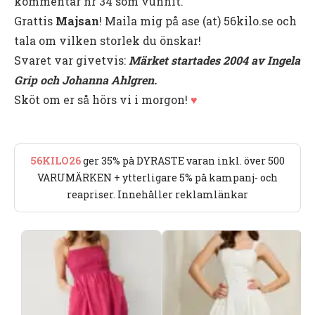
kommentar nr 34 som vunnit.
Grattis
Majsan
! Maila mig på ase (at) 56kilo.se och
tala om vilken storlek du önskar!
Svaret var givetvis:
Märket startades 2004 av Ingela
Grip och Johanna Ahlgren.
Sköt om er så hörs vi i morgon!
♥
56KILO26
ger 35% på DYRASTE varan inkl. över 500
VARUMÄRKEN + ytterligare 5% på kampanj- och
reapriser. Innehåller reklamlänkar