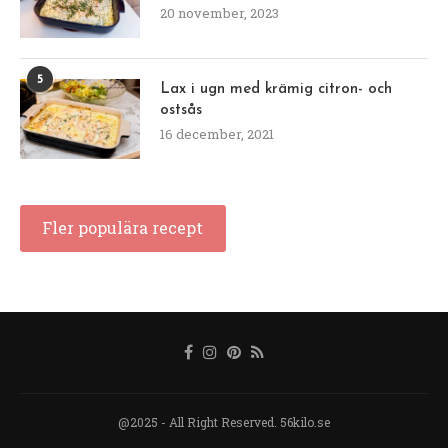
20 november, 2023
5
Lax i ugn med krämig citron- och
ostsås
16 december, 2021
Fler populära recept
@2025 - All Right Reserved. 56kilo.se