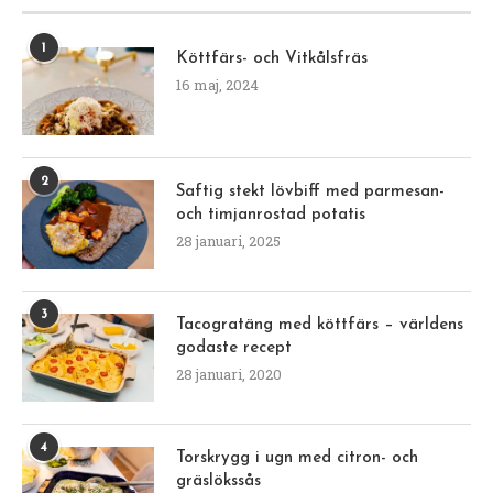
1
Köttfärs- och Vitkålsfräs
16 maj, 2024
2
Saftig stekt lövbiff med parmesan-
och timjanrostad potatis
28 januari, 2025
3
Tacogratäng med köttfärs – världens
godaste recept
28 januari, 2020
4
Torskrygg i ugn med citron- och
gräslökssås