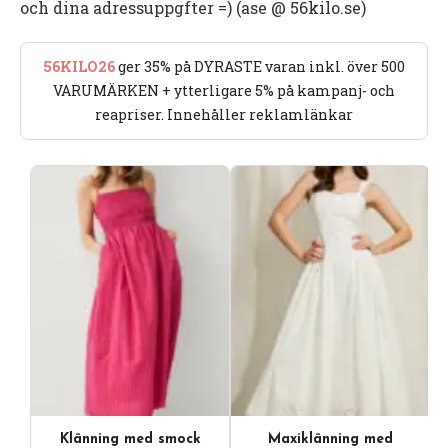
och dina adressuppgfter =) (ase @ 56kilo.se)
56KILO26
ger 35% på DYRASTE varan inkl. över 500
VARUMÄRKEN + ytterligare 5% på kampanj- och
reapriser. Innehåller reklamlänkar
Klänning med smock
Maxiklänning med
Videoinnehåll