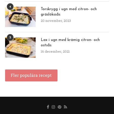
4
Torskrygg i ugn med citron- och
gräslökssås
20 november, 2023
5
Lax i ugn med krämig citron- och
ostsås
16 december, 2021
Fler populära recept