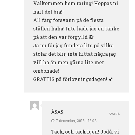
Välkommen hem raring! Hoppas ni
haft det bra!!
All färg försvann på de flesta
ställen haha! Inte hade jag en tanke
på att den var förgylld 🙈
Ja nu får jag fundera lite på vilka
stolar det blir, inte hittat några jag
vill ha än men gärna lite mer
ombonade!
GRATTIS på förlovningsdagen! 💕
ÅSAS
SVARA
7 december, 2018 - 13:02
Tack, och tack igen! Jodå, vi