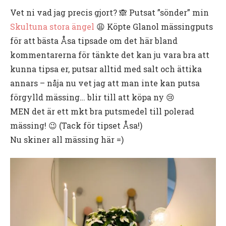
Vet ni vad jag precis gjort? 🙈 Putsat ”sönder” min
Skul
tu
na stora ängel
😩 Köpte Glanol mässingputs
för att bästa Åsa tipsade om det här bland
kommentarerna för tänkte det kan ju vara bra att
kunna tipsa er, putsar alltid med salt och ättika
annars – nåja nu vet jag att man inte kan putsa
förgylld mässing… blir till att köpa ny 😢
MEN det är ett mkt bra putsmedel till polerad
mässing! 😉 (Tack för tipset Åsa!)
Nu skiner all mässing här =)