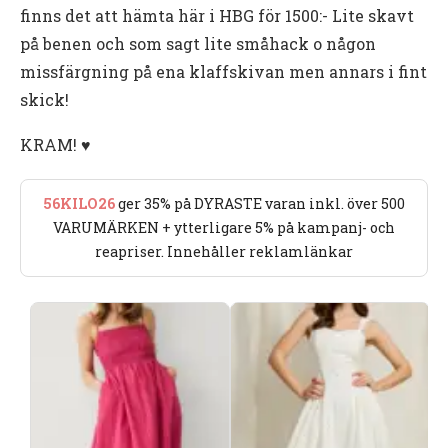
finns det att hämta här i HBG för 1500:- Lite skavt
på benen och som sagt lite småhack o någon
missfärgning på ena klaffskivan men annars i fint
skick!
KRAM! ♥️
56KILO26
ger 35% på DYRASTE varan inkl. över 500
VARUMÄRKEN + ytterligare 5% på kampanj- och
reapriser. Innehåller reklamlänkar