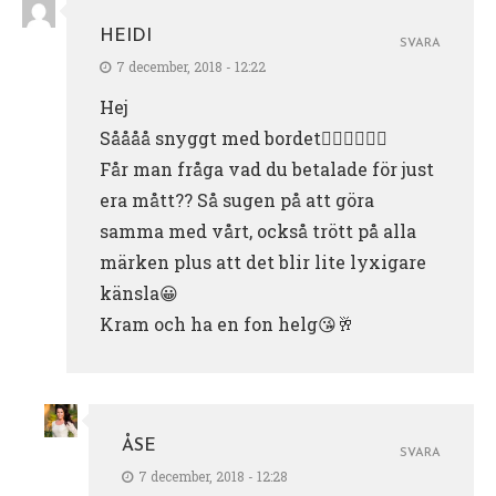
HEIDI
SVARA
7 december, 2018 - 12:22
Hej
Såååå snyggt med bordet👌🏼👌🏼👌🏼
Får man fråga vad du betalade för just
era mått?? Så sugen på att göra
samma med vårt, också trött på alla
märken plus att det blir lite lyxigare
känsla😀
Kram och ha en fon helg😘🥂
ÅSE
SVARA
7 december, 2018 - 12:28