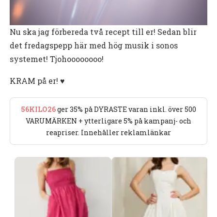
Nu ska jag förbereda två recept till er! Sedan blir
det fredagspepp här med hög musik i sonos
systemet! Tjohoooooooo!
KRAM på er! ♥️
56KILO26
ger 35% på DYRASTE varan inkl. över 500
VARUMÄRKEN + ytterligare 5% på kampanj- och
reapriser. Innehåller reklamlänkar