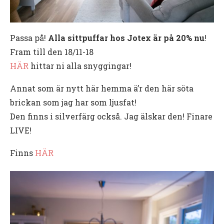
Passa på!
Alla sittpuffar hos Jotex är på 20% nu
!
Fram till den 18/11-18
HÄR
hittar ni alla snyggingar!
Annat som är nytt här hemma ä’r den här söta
brickan som jag har som ljusfat!
Den finns i silverfärg också. Jag älskar den! Finare
LIVE!
Finns
HÄR