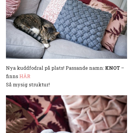
Nya kuddfodral på plats! Passande namn:
KNOT
–
finns
HÄR
Så mysig struktur!