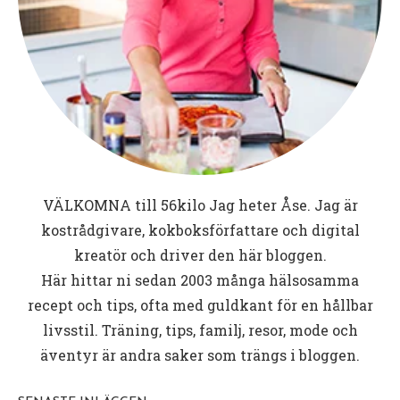
Videoinnehåll
Creme fraiche och körsbärstomater rörs ner sedan
får allt puttra ihop i ca 10 minuter tills tomaterna
är mjuka.