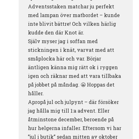
Adventsstaken matchar ju perfekt
med lampan över matbordet – kunde
inte blivit bättre! Och vilken härlig
kudde den där Knot är.
Själv myser jag i soffan med
stickningen i knät, varvat med att
småplocka här och var. Börjar
äntligen känna mig rätt ok i ryggen
igen och räknar med att vara tillbaka
på jobbet på måndag. 😬 Hoppas det
håller.
Apropå jul och julpynt – där försöker
jag hålla mig till 1:a advent. Eller
åtminstone december, beroende på
hur helgerna infaller. Eftersom vi har
”jul i butik” sedan mitten av oktober