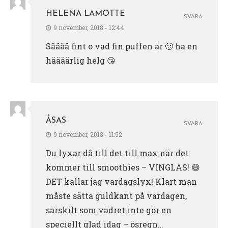
HELENA LAMOTTE
SVARA
9 november, 2018 - 12:44
Såååå fint o vad fin puffen är 🙂 ha en
häääärlig helg 😘
ÅSAS
SVARA
9 november, 2018 - 11:52
Du lyxar då till det till max när det
kommer till smoothies – VINGLAS! 😄
DET kallar jag vardagslyx! Klart man
måste sätta guldkant på vardagen,
särskilt som vädret inte gör en
speciellt glad idag – ösregn…