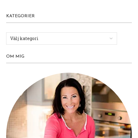
God morgon på er!
Jag har gått och pulat och haft mig här hemma, så
kul med lite nytt och fräscht hemma – ska visa er
sedan!
Nu ska ja strax hasta i väg till gymmet, så
träningspepp nu! ☘️
I förrgår åt vi den här grymt goda och snabblagade
laxpannan! Man kan ha vit fisk också så klart men
jag tycker lax ger mer smak då den ju är fetare.
Gul lök, vitt vin och saffran i stekpannan – yum
doften!