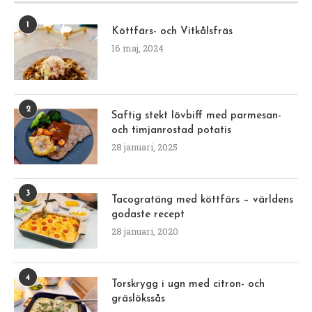
1
Köttfärs- och Vitkålsfräs
16 maj, 2024
2
Saftig stekt lövbiff med parmesan-
och timjanrostad potatis
28 januari, 2025
3
Tacogratäng med köttfärs – världens
godaste recept
28 januari, 2020
4
Torskrygg i ugn med citron- och
gräslökssås