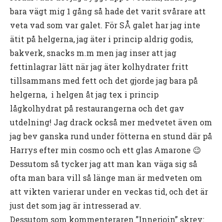
bara vägt mig 1 gång så hade det varit svårare att
veta vad som var galet. För SÅ galet har jag inte
ätit på helgerna, jag äter i princip aldrig godis,
bakverk, snacks m.m men jag inser att jag
fettinlagrar lätt när jag äter kolhydrater fritt
tillsammans med fett och det gjorde jag bara på
helgerna, i helgen åt jag tex i princip
lågkolhydrat på restaurangerna och det gav
utdelning! Jag drack också mer medvetet även om
jag bev ganska rund under fötterna en stund där på
Harrys efter min cosmo och ett glas Amarone 😉
Dessutom så tycker jag att man kan väga sig så
ofta man bara vill så länge man är medveten om
att vikten varierar under en veckas tid, och det är
just det som jag är intresserad av.
Dessutom som kommenteraren ”Innerjoin” skrev: