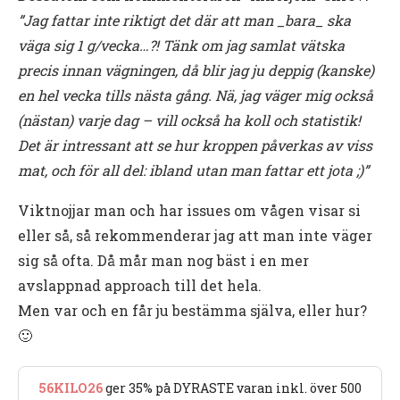
”Jag fattar inte riktigt det där att man _bara_ ska
väga sig 1 g/vecka…?! Tänk om jag samlat vätska
precis innan vägningen, då blir jag ju deppig (kanske)
en hel vecka tills nästa gång. Nä, jag väger mig också
(nästan) varje dag – vill också ha koll och statistik!
Det är intressant att se hur kroppen påverkas av viss
mat, och för all del: ibland utan man fattar ett jota ;)”
Viktnojjar man och har issues om vågen visar si
eller så, så rekommenderar jag att man inte väger
sig så ofta. Då mår man nog bäst i en mer
avslappnad approach till det hela.
Men var och en får ju bestämma själva, eller hur?
🙂
56KILO26
ger 35% på DYRASTE varan inkl. över 500