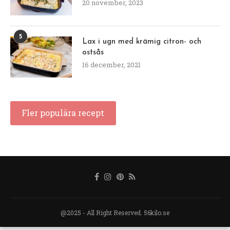
20 november, 2023
5
Lax i ugn med krämig citron- och
ostsås
16 december, 2021
Fler populära recept
@2025 - All Right Reserved. 56kilo.se