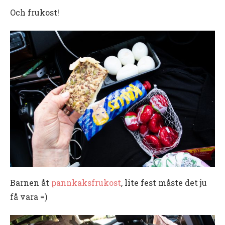
Och frukost!
Barnen åt
pannkaksfrukost
, lite fest måste det ju
få vara =)