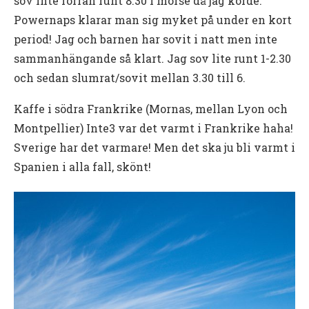
sov inte förrän runt 8.30 i morse då jag körde.
Powernaps klarar man sig myket på under en kort
period! Jag och barnen har sovit i natt men inte
sammanhängande så klart. Jag sov lite runt 1-2.30
och sedan slumrat/sovit mellan 3.30 till 6.
Kaffe i södra Frankrike (Mornas, mellan Lyon och
Montpellier) Inte3 var det varmt i Frankrike haha!
Sverige har det varmare! Men det ska ju bli varmt i
Spanien i alla fall, skönt!