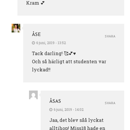
Kram 💕
ÅSE
SVARA
6 juni, 2019 - 13:52
Tack darling! 🥰💕♥️
Och så härligt att studenten var
lyckad!!
ÅSAS
SVARA
6 juni, 2019 - 14:02
Jaa, det blev såå lyckat
alltihop! Miss18 hade en