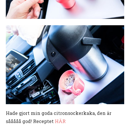
Hade gjort min goda citronsockerkaka, den är
sååååå god! Receptet
HÄR