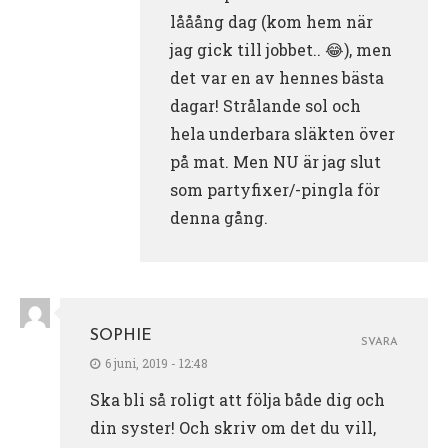
lååång dag (kom hem när
jag gick till jobbet.. 😂), men
det var en av hennes bästa
dagar! Strålande sol och
hela underbara släkten över
på mat. Men NU är jag slut
som partyfixer/-pingla för
denna gång.
SOPHIE
SVARA
6 juni, 2019 - 12:48
Ska bli så roligt att följa både dig och
din syster! Och skriv om det du vill,