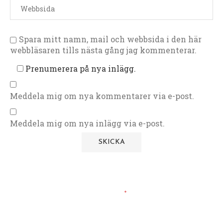
Spara mitt namn, mail och webbsida i den här
webbläsaren tills nästa gång jag kommenterar.
Prenumerera på nya inlägg.
Meddela mig om nya kommentarer via e-post.
Meddela mig om nya inlägg via e-post.
Pajer och Pizza
Påsk & Midsommar
Valborg, Buffé och Bjudmat
Västerbottenpaj med fänkål