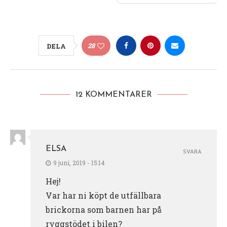
28
DELA
12 KOMMENTARER
ELSA
SVARA
9 juni, 2019 - 15:14
Hej!
Var har ni köpt de utfällbara
brickorna som barnen har på
ryggstödet i bilen?