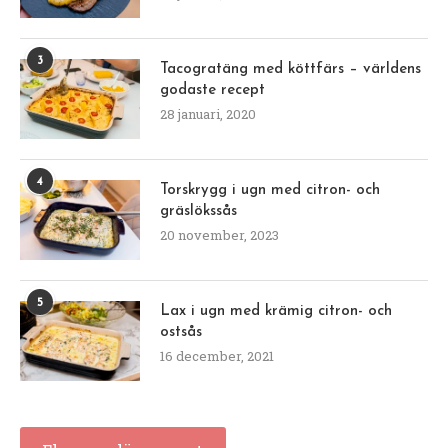
3
Tacogratäng med köttfärs – världens
godaste recept
28 januari, 2020
4
Torskrygg i ugn med citron- och
gräslökssås
20 november, 2023
5
Lax i ugn med krämig citron- och
ostsås
16 december, 2021