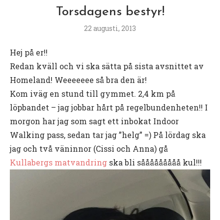
Torsdagens bestyr!
22 augusti, 2013
Hej på er!!
Redan kväll och vi ska sätta på sista avsnittet av
Homeland! Weeeeeee så bra den är!
Kom iväg en stund till gymmet. 2,4 km på
löpbandet – jag jobbar hårt på regelbundenheten!! I
morgon har jag som sagt ett inbokat Indoor
Walking pass, sedan tar jag ”helg” =) På lördag ska
jag och två väninnor (Cissi och Anna) gå
Kullabergs matvandring
ska bli sååååååååå kul!!!