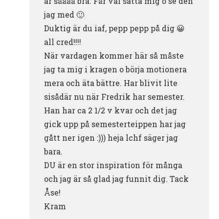
är såååå bra. Får väl sätta mig o se den
jag med 🙂
Duktig är du iaf, pepp pepp på dig 😀
all cred!!!!
När vardagen kommer här så måste
jag ta mig i kragen o börja motionera
mera och äta bättre. Har blivit lite
sisådär nu när Fredrik har semester.
Han har ca 2 1/2 v kvar och det jag
gick upp på semesterteippen har jag
gått ner igen :))) heja lchf säger jag
bara.
DU är en stor inspiration för många
och jag är så glad jag funnit dig. Tack
Åse!
Kram