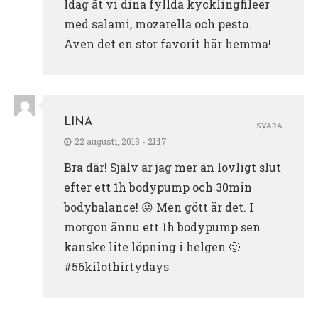
Idag åt vi dina fyllda kycklingfileer
med salami, mozarella och pesto.
Även det en stor favorit här hemma!
LINA
SVARA
22 augusti, 2013 - 21:17
Bra där! Själv är jag mer än lovligt slut
efter ett 1h bodypump och 30min
bodybalance! 😛 Men gött är det. I
morgon ännu ett 1h bodypump sen
kanske lite löpning i helgen 🙂
#56kilothirtydays