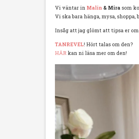
Vi väntar in
Malin
& Mira
som ko
Vi ska bara hänga, mysa, shoppa, b
Insåg att jag glömt att tipsa er 
TANREVEL
! Hört talas om den?
HÄR
kan ni läsa mer om den!