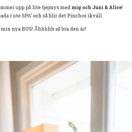
mmer upp på lite tjejmys med
mig och Juni & Alice
!
ada i ute SPA’ och så blir det Pinchos ikväll.
om min nya BUS! Åhhhhh så bra den är!