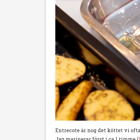
Entrecote är nog det köttet vi oftas
Jag marinerar först i ca 1 timme (