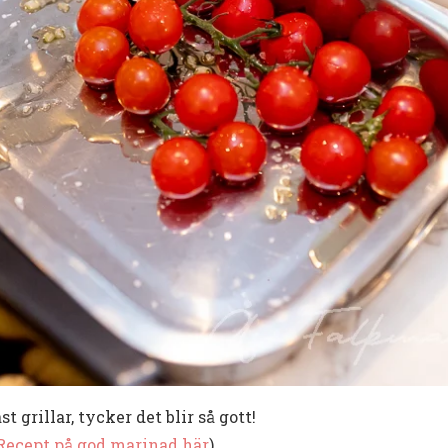
t grillar, tycker det blir så gott!
Recept på god marinad här
)