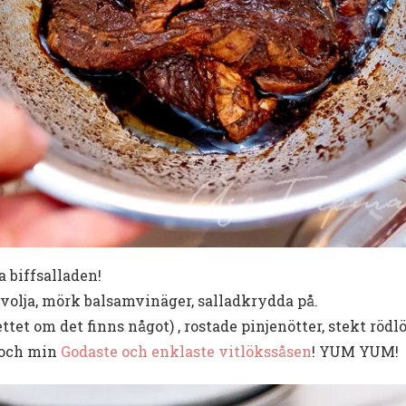
a biffsalladen!
livolja, mörk balsamvinäger, salladkrydda på.
ettet om det finns något) , rostade pinjenötter, stekt röd
r och min
Godaste och enklaste vitlökssåsen
! YUM YUM!