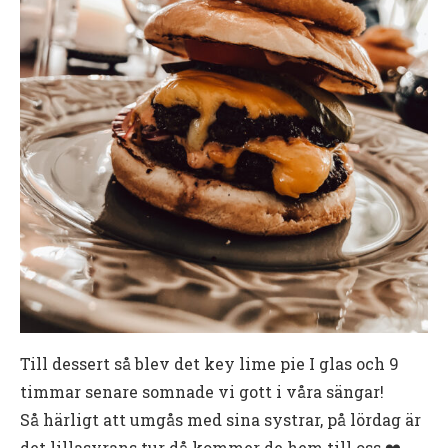
Till dessert så blev det key lime pie I glas och 9
timmar senare somnade vi gott i våra sängar!
Så härligt att umgås med sina systrar, på lördag är
det lillasyrans tur då kommer de hem till oss ❤️