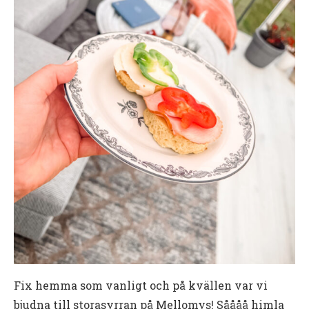
Fix hemma som vanligt och på kvällen var vi
bjudna till storasyrran på Mellomys! Såååå himla