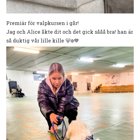
Premiär för valpkursen i går!
Jag och Alice åkte dit och det gick sååå bra! han är
så duktig vår lille kille 🐻‍❄️💙