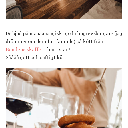
De bjöd på maaaaaaagiskt goda högrevsburgare (jag
drömmer om dem fortfarande) på kött från
Bondens skafferi
här i stan!
Såååå gott och saftigt kött!