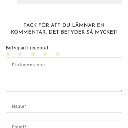
TACK FÖR ATT DU LÄMNAR EN
KOMMENTAR, DET BETYDER SÅ MYCKET!
Betygsätt receptet
1
2
3
4
5
stjärna
stjärnor
stjärnor
stjärnor
stjärnor