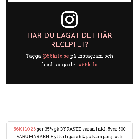
HAR DU LAGAT DET HÄR
RECEPTET?
Tagga
@56kilo.se
på instagram och
hashtagga det
#56kilo
56KILO26
ger 35% på DYRASTE varan inkl. över 500
VARUMÄRKEN + ytterligare 5% på kampanj- och