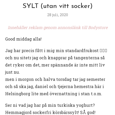
SYLT (utan vitt socker)
28 juli, 2020
Innehåller reklam genom annonslänk till Bodystore
Good middag alla!
Jag har precis fått i mig min standardfrukost ✌🏻🥰
och nu sitetr jag och knapprar på tangenterna så
det ryker om det, mer spännande är inte mitt liv
just nu.
men i morgon och halva torsdag tar jag semester
och så ska jag, daniel och tjejerna hemestra här i
Helsingborg lite med övernattning i stan t.o.m.
Ser ni vad jag har på min turkiska yoghurt?
Hemmagjord sockerfri körsbärssylt! SÅ god!