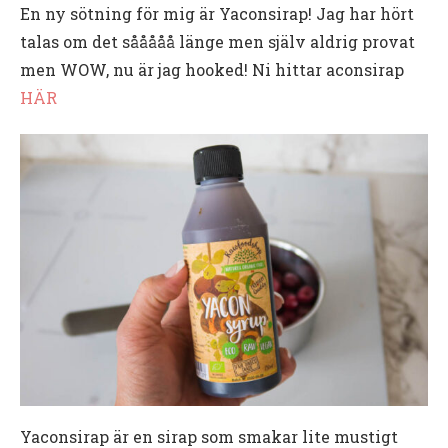
En ny sötning för mig är Yaconsirap! Jag har hört
talas om det sååååå länge men själv aldrig provat
men WOW, nu är jag hooked! Ni hittar aconsirap
HÄR
Yaconsirap är en sirap som smakar lite mustigt