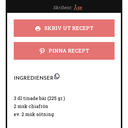
Skribent:
Åse
SKRIV UT RECEPT
PINNA RECEPT
INGREDIENSER
3
dl tinade bär (
225
gr.)
2
msk chiafrön
ev. 2 msk sötning