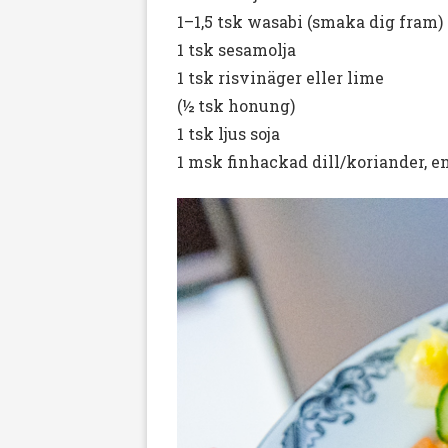
1–1,5 tsk wasabi (smaka dig fram)
1 tsk sesamolja
1 tsk risvinäger eller lime
(½ tsk honung)
1 tsk ljus soja
1 msk finhackad dill/koriander, e