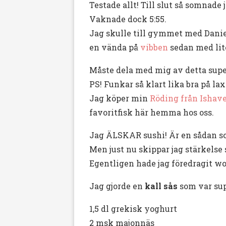
Testade allt! Till slut så somnade
Vaknade dock 5:55.
Jag skulle till gymmet med Daniel
en vända på
vibben
sedan med lite
Måste dela med mig av detta supe
PS! Funkar så klart lika bra på lax
Jag köper min
Röding från Ishav
favoritfisk här hemma hos oss.
Jag ÄLSKAR sushi! Är en sådan som
Men just nu skippar jag stärkelse s
Egentligen hade jag föredragit wo
Jag gjorde en
kall sås
som var sup
1,5 dl grekisk yoghurt
2 msk majonnäs