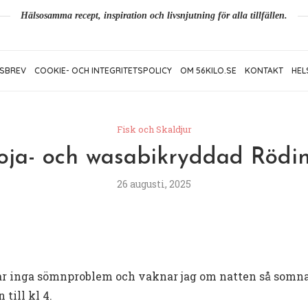
Hälsosamma recept, inspiration och livsnjutning för alla tillfällen.
SBREV
COOKIE- OCH INTEGRITETSPOLICY
OM 56KILO.SE
KONTAKT
HEL
Fisk och Skaldjur
oja- och wasabikryddad Rödi
26 augusti, 2025
 har inga sömnproblem och vaknar jag om natten så somn
 till kl 4.