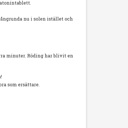
atonintablett.
ångrunda nu i solen istället och
ågra minuter. Röding har blivit en
!
bra som ersättare.