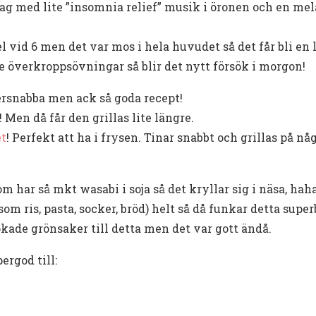
 jag med lite ”insomnia relief” musik i öronen och en mel
 vid 6 men det var mos i hela huvudet så det får bli en l
 överkroppsövningar så blir det nytt försök i morgon!
rsnabba men ack så goda recept!
! Men då får den grillas lite längre.
et
! Perfekt att ha i frysen. Tinar snabbt och grillas på n
 har så mkt wasabi i soja så det kryllar sig i näsa, haha
om ris, pasta, socker, bröd) helt så då funkar detta super
kade grönsaker till detta men det var gott ändå.
ergod till: