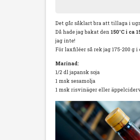
Det går såklart bra att tillaga i u
Då hade jag bakat den
150°C i ca 
jag inte!
För laxfiléer så rek jag 175-200 g i
Marinad:
1/2 dl japansk soja
1 msk sesamolja
1 msk risvinäger eller äppelcider