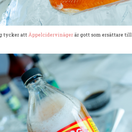
g tycker att
Äppelcidervinäger
är gott som ersättare till