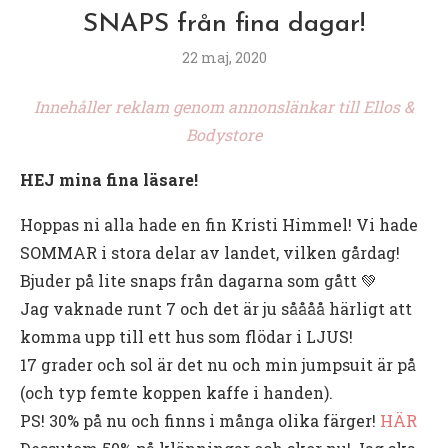
SNAPS från fina dagar!
22 maj, 2020
Innehåller reklam genom annonslänkar till Ellos &
Bodystore
HEJ mina fina läsare!
Hoppas ni alla hade en fin Kristi Himmel! Vi hade
SOMMAR i stora delar av landet, vilken gårdag!
Bjuder på lite snaps från dagarna som gått 💚
Jag vaknade runt 7 och det är ju såååå härligt att
komma upp till ett hus som flödar i LJUS!
17 grader och sol är det nu och min jumpsuit är på
(och typ femte koppen kaffe i handen).
PS! 30% på nu och finns i många olika färger!
HÄR