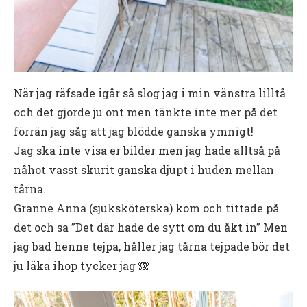
När jag räfsade igår så slog jag i min vänstra lilltå
och det gjorde ju ont men tänkte inte mer på det
förrän jag såg att jag blödde ganska ymnigt!
Jag ska inte visa er bilder men jag hade alltså på
nåhot vasst skurit ganska djupt i huden mellan
tårna.
Granne Anna (sjuksköterska) kom och tittade på
det och sa ”Det där hade de sytt om du åkt in” Men
jag bad henne tejpa, håller jag tårna tejpade bör det
ju läka ihop tycker jag 🙈