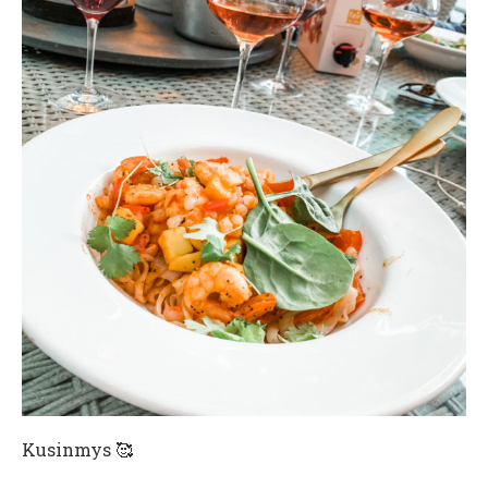
Kusinmys 🥰