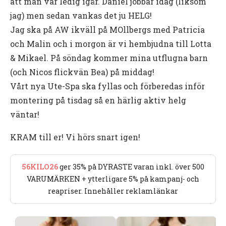
att man var ledig igår. Daniel jobbar idag (liksom
jag) men sedan vankas det ju HELG!
Jag ska på AW ikväll på MOllbergs med Patricia
och Malin och i morgon är vi hembjudna till Lotta
& Mikael. På söndag kommer mina utflugna barn
(och Nicos flickvän Bea) på middag!
Vårt nya Ute-Spa ska fyllas och förberedas inför
montering på tisdag så en härlig aktiv helg
väntar!
KRAM till er! Vi hörs snart igen!
56KILO26
ger 35% på DYRASTE varan inkl. över 500
VARUMÄRKEN + ytterligare 5% på kampanj- och
reapriser. Innehåller reklamlänkar