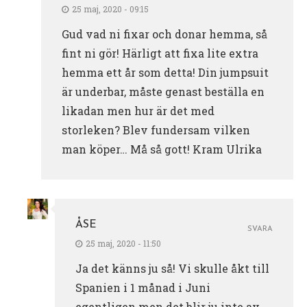
25 maj, 2020 - 09:15
Gud vad ni fixar och donar hemma, så
fint ni gör! Härligt att fixa lite extra
hemma ett år som detta! Din jumpsuit
är underbar, måste genast beställa en
likadan men hur är det med
storleken? Blev fundersam vilken
man köper… Må så gott! Kram Ulrika
ÅSE
SVARA
25 maj, 2020 - 11:50
Ja det känns ju så! Vi skulle åkt till
Spanien i 1 månad i Juni
egentligen men det blir ju inte av