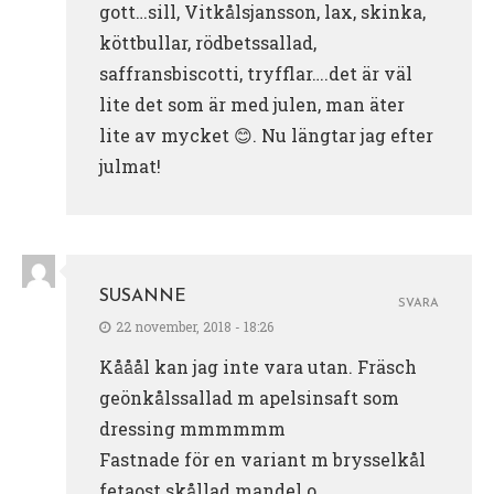
gott…sill, Vitkålsjansson, lax, skinka,
köttbullar, rödbetssallad,
saffransbiscotti, tryfflar….det är väl
lite det som är med julen, man äter
lite av mycket 😊. Nu längtar jag efter
julmat!
SUSANNE
SVARA
22 november, 2018 - 18:26
Kååål kan jag inte vara utan. Fräsch
geönkålssallad m apelsinsaft som
dressing mmmmmm
Fastnade för en variant m brysselkål
fetaost skållad mandel o