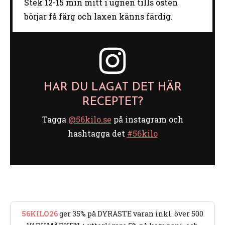
Stek 12-15 min mitt i ugnen tills osten
börjar få färg och laxen känns färdig.
HAR DU LAGAT DET HÄR
RECEPTET?
Tagga
@56kilo.se
på instagram och
hashtagga det
#56kilo
56KILO26
ger 35% på DYRASTE varan inkl. över 500