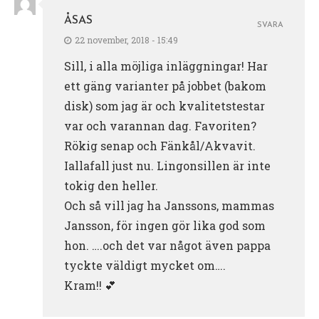
ÅSAS
SVARA
22 november, 2018 - 15:49
Sill, i alla möjliga inläggningar! Har
ett gäng varianter på jobbet (bakom
disk) som jag är och kvalitetstestar
var och varannan dag. Favoriten?
Rökig senap och Fänkål/Akvavit.
Iallafall just nu. Lingonsillen är inte
tokig den heller.
Och så vill jag ha Janssons, mammas
Jansson, för ingen gör lika god som
hon. ….och det var något även pappa
tyckte väldigt mycket om….
Kram!! 💕