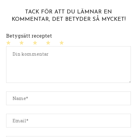
TACK FÖR ATT DU LÄMNAR EN
KOMMENTAR, DET BETYDER SÅ MYCKET!
Betygsätt receptet
1
2
3
4
5
stjärna
stjärnor
stjärnor
stjärnor
stjärnor