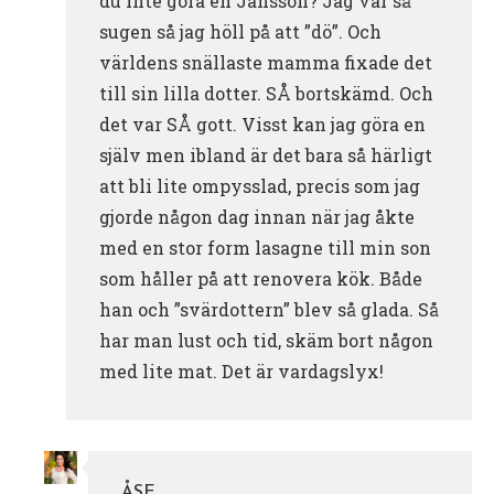
du inte göra en Jansson? Jag var så
sugen så jag höll på att ”dö”. Och
världens snällaste mamma fixade det
till sin lilla dotter. SÅ bortskämd. Och
det var SÅ gott. Visst kan jag göra en
själv men ibland är det bara så härligt
att bli lite ompysslad, precis som jag
gjorde någon dag innan när jag åkte
med en stor form lasagne till min son
som håller på att renovera kök. Både
han och ”svärdottern” blev så glada. Så
har man lust och tid, skäm bort någon
med lite mat. Det är vardagslyx!
ÅSE