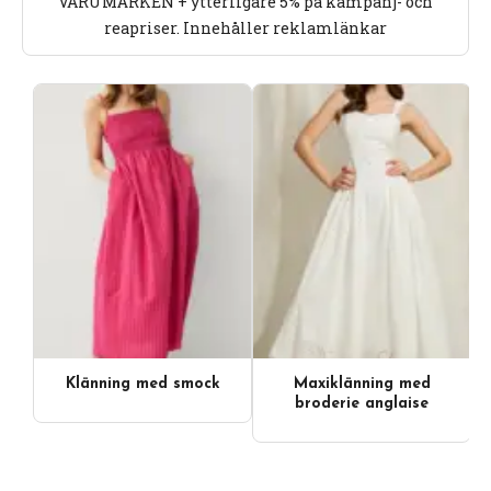
VARUMÄRKEN + ytterligare 5% på kampanj- och
reapriser. Innehåller reklamlänkar
Klänning med smock
Maxiklänning med
broderie anglaise