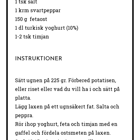
1
tsk salt
1
krm svartpeppar
150 g
fetaost
1
dl turkisk yoghurt (10%)
1
-
2
tsk timjan
INSTRUKTIONER
Sätt ugnen på 225 gr. Förbered potatisen,
eller riset eller vad du vill ha i och sätt på
platta.
Lägg laxen på ett ugnsäkert fat. Salta och
peppra.
Rör ihop yoghurt, feta och timjan med en
gaffel och fördela ostsmeten på laxen.