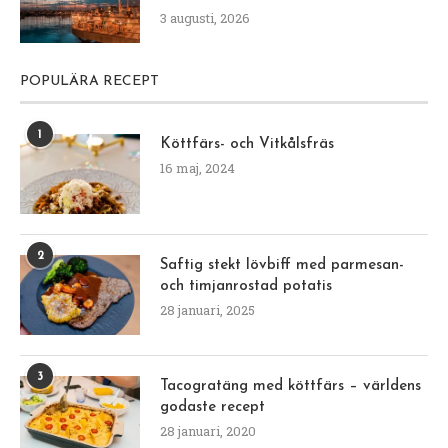
3 augusti, 2026
POPULÄRA RECEPT
1
Köttfärs- och Vitkålsfräs
16 maj, 2024
2
Saftig stekt lövbiff med parmesan-
och timjanrostad potatis
28 januari, 2025
3
Tacogratäng med köttfärs – världens
godaste recept
28 januari, 2020