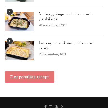
4
Torskrygg i ugn med citron- och
gräslökssås
20 november, 2023
5
Lax i ugn med krämig citron- och
ostsås
16 december, 2021
Fler populära recept