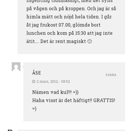
ingenting tidsmässigt, men det syns
på vågen och på kroppen. Och jag är så
himla mätt och nöjd hela tiden. I går
åt jag frukost 07.00, glömde bort
lunchen och kom på 15:30 att jag inte
ätit…. Det är rent magiskt 🙂
ÅSE
SVARA
2 mars, 2012 - 08:52
Nämen vad kul!!! =))
Haha visst är det häftigt!! GRATTIS!
=)