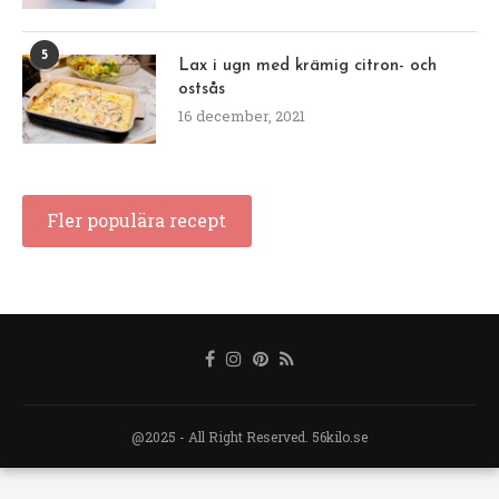
5
Lax i ugn med krämig citron- och
ostsås
16 december, 2021
Fler populära recept
@2025 - All Right Reserved. 56kilo.se