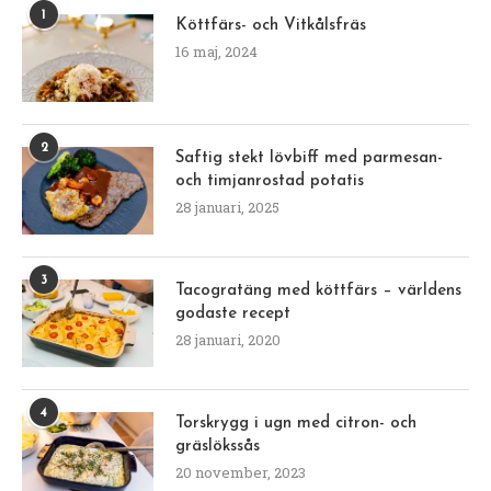
1
Köttfärs- och Vitkålsfräs
16 maj, 2024
2
Saftig stekt lövbiff med parmesan-
och timjanrostad potatis
28 januari, 2025
3
Tacogratäng med köttfärs – världens
godaste recept
28 januari, 2020
4
Torskrygg i ugn med citron- och
gräslökssås
20 november, 2023