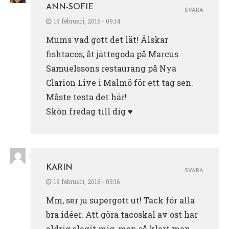
ANN-SOFIE
SVARA
19 februari, 2016 - 09:14
Mums vad gott det lät! Älskar
fishtacos, åt jättegoda på Marcus
Samuelssons restaurang på Nya
Clarion Live i Malmö för ett tag sen.
Måste testa det här!
Skön fredag till dig ♥
KARIN
SVARA
19 februari, 2016 - 03:16
Mm, ser ju supergott ut! Tack för alla
bra idéer. Att göra tacoskal av ost har
aldrig slagit mig, men så klart man