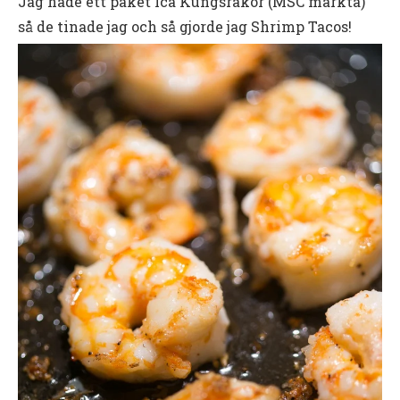
Jag hade ett paket Ica Kungsräkor (MSC märkta)
så de tinade jag och så gjorde jag Shrimp Tacos!