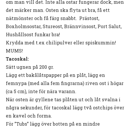
om man vill det. Inte alla ostar fungerar dock, men
det märker man. Osten ska flyta ut bra, få ett
nätmönster och få färg snabbt. Prästost,
Boxholmsostar, Stureost, Brännvinsost, Port Salut,
Hushållsost funkar bra!
Krydda med t.ex chilipulver eller spiskummin!
MUMS!
Tacoskal:
Sätt ugnen på 200 gr.
Lägg ett bakålåtspapper på en plåt, lägg en
femnypa (med alla fem fingrarna) riven ost i högar
(ca 5 cm), inte för nära varann.
När osten är gyllene tas plåten ut och låt svalna i
några sekunder, för tacoskal lägg två ostchips över
en kavel och forma.
För ”Tubs” lägg över botten på en mindre