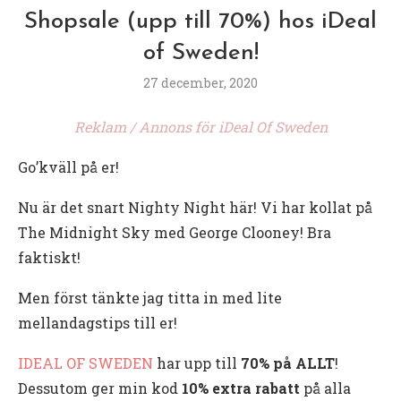
Shopsale (upp till 70%) hos iDeal
of Sweden!
27 december, 2020
Reklam / Annons för iDeal Of Sweden
Go’kväll på er!
Nu är det snart Nighty Night här! Vi har kollat på
The Midnight Sky med George Clooney! Bra
faktiskt!
Men först tänkte jag titta in med lite
mellandagstips till er!
IDEAL OF SWEDEN
har upp till
70% på ALLT
!
Dessutom ger min kod
10% extra rabatt
på alla