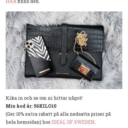
HÄR
finns den.
Kika in och se om ni hittar något!
Min kod är: 56KILO10
(Ger 10% extra rabatt på alla nedsatta priser på
hela hemsidan) hos
IDEAL OF SWEDEN
.