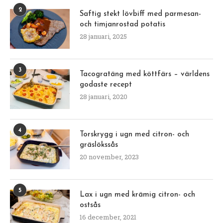
2
Saftig stekt lövbiff med parmesan-
och timjanrostad potatis
28 januari, 2025
3
Tacogratäng med köttfärs – världens
godaste recept
28 januari, 2020
4
Torskrygg i ugn med citron- och
gräslökssås
20 november, 2023
5
Lax i ugn med krämig citron- och
ostsås
16 december, 2021