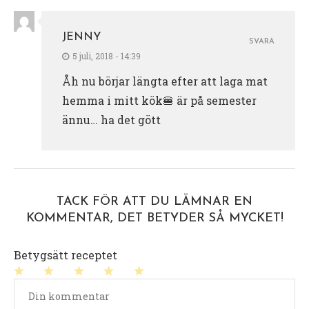
JENNY
SVARA
5 juli, 2018 - 14:39
Åh nu börjar längta efter att laga mat
hemma i mitt kök🍔 är på semester
ännu… ha det gött
TACK FÖR ATT DU LÄMNAR EN
KOMMENTAR, DET BETYDER SÅ MYCKET!
Betygsätt receptet
1
2
3
4
5
stjärna
stjärnor
stjärnor
stjärnor
stjärnor