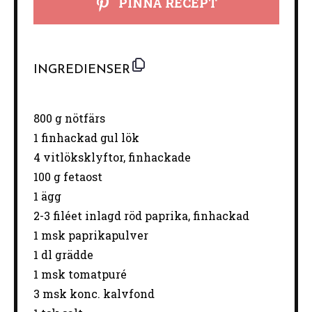
PINNA RECEPT
INGREDIENSER
800 g
nötfärs
1
finhackad gul lök
4
vitlöksklyftor, finhackade
100 g
fetaost
1
ägg
2
-
3
filéet inlagd röd paprika, finhackad
1
msk paprikapulver
1
dl grädde
1
msk tomatpuré
3
msk konc. kalvfond