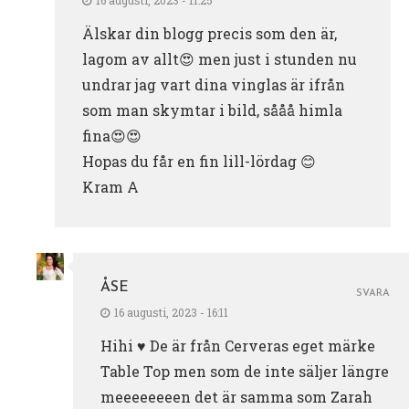
16 augusti, 2023 - 11:25
Älskar din blogg precis som den är,
lagom av allt😍 men just i stunden nu
undrar jag vart dina vinglas är ifrån
som man skymtar i bild, sååå himla
fina😍😍
Hopas du får en fin lill-lördag 😊
Kram A
ÅSE
SVARA
16 augusti, 2023 - 16:11
Hihi ♥️ De är från Cerveras eget märke
Table Top men som de inte säljer längre
meeeeeeeen det är samma som Zarah