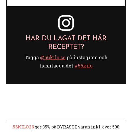
HAR DU LAGAT DET HÄR
RECEPTET?
Tagga
@56kilo.se
på instagram och
hashtagga det
#56kilo
56KILO26
ger 35% på DYRASTE varan inkl. över 500