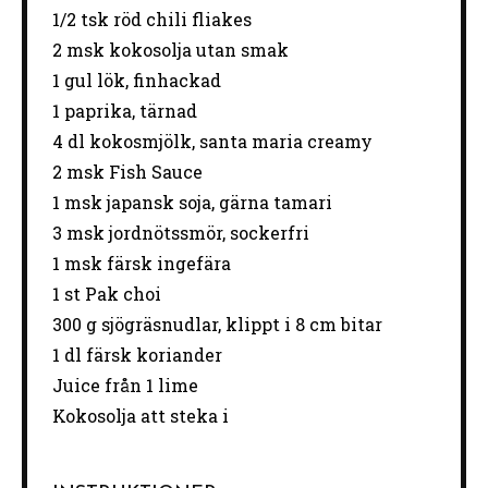
1/2
tsk röd chili fliakes
2
msk kokosolja utan smak
1
gul lök, finhackad
1
paprika, tärnad
4
dl kokosmjölk, santa maria creamy
2
msk Fish Sauce
1
msk japansk soja, gärna tamari
3
msk jordnötssmör, sockerfri
1
msk färsk ingefära
1
st Pak choi
300 g
sjögräsnudlar, klippt i 8 cm bitar
1
dl färsk koriander
Juice från 1 lime
Kokosolja att steka i