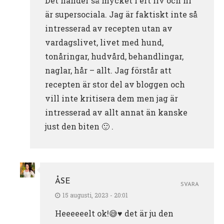
Det händer så mycket i ert liv och ni
är supersociala. Jag är faktiskt inte så
intresserad av recepten utan av
vardagslivet, livet med hund,
tonåringar, hudvård, behandlingar,
naglar, hår – allt. Jag förstår att
recepten är stor del av bloggen och
vill inte kritisera dem men jag är
intresserad av allt annat än kanske
just den biten 🙂 .
ÅSE
SVARA
15 augusti, 2023 - 20:01
Heeeeeelt ok!😅♥️ det är ju den