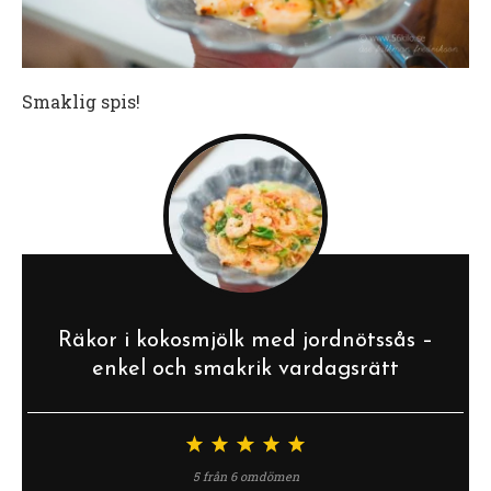
Smaklig spis!
Räkor i kokosmjölk med jordnötssås –
enkel och smakrik vardagsrätt
1
2
3
4
5
stjärna
stjärnor
stjärnor
stjärnor
stjärnor
5
från
6
omdömen