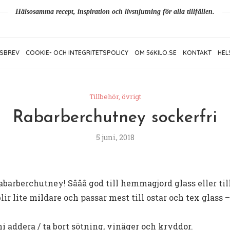
Hälsosamma recept, inspiration och livsnjutning för alla tillfällen.
SBREV
COOKIE- OCH INTEGRITETSPOLICY
OM 56KILO.SE
KONTAKT
HEL
Tillbehör, övrigt
Rabarberchutney sockerfri
5 juni, 2018
barberchutney! Sååå god till hemmagjord glass eller till
lir lite mildare och passar mest till ostar och tex glass 
i addera / ta bort sötning, vinäger och kryddor.