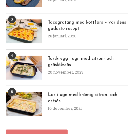
3
Tacogratäng med köttfärs – världens
godaste recept
28 januari, 2020
4
Torskrygg i ugn med citron- och
gräslökssås
20 november, 2023
5
Lax i ugn med krämig citron- och
ostsås
16 december, 2021