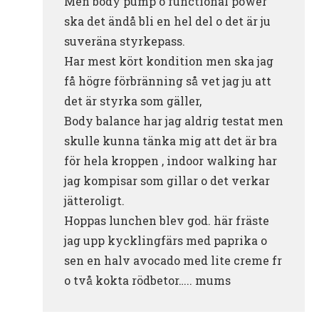
Men body pump o functional power
ska det ändå bli en hel del o det är ju
suveräna styrkepass.
Har mest kört kondition men ska jag
få högre förbränning så vet jag ju att
det är styrka som gäller,
Body balance har jag aldrig testat men
skulle kunna tänka mig att det är bra
för hela kroppen , indoor walking har
jag kompisar som gillar o det verkar
jätteroligt.
Hoppas lunchen blev god. här fräste
jag upp kycklingfärs med paprika o
sen en halv avocado med lite creme fr
o två kokta rödbetor….. mums