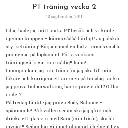
PT träning vecka 2
13 september, 2011
I dag hade jag mitt andra PT besök och vi körde
igenom kroppen – känns såååå härligt! Jag älskar
styrketräning! Började med en halvtimmes snabb
promenad på löpbandet. Förra veckans
träningsvärk var inte nådig!! haha!
I morgon kan jag inte träna för jag ska till min
läkare och korrigera ett ärr men på torsdag tänkte
jag prova Indoorwalking, har ni provat det? Gillar
ni det?
På fredag tänkte jag prova Body Balance –
spännande! På kvällen sedan ska jag gå ut och
dricka ett glas vin med Sara (min frisör), ska bli
mysigt!! Sedan har vi inget planerat i helgen! Lyx!