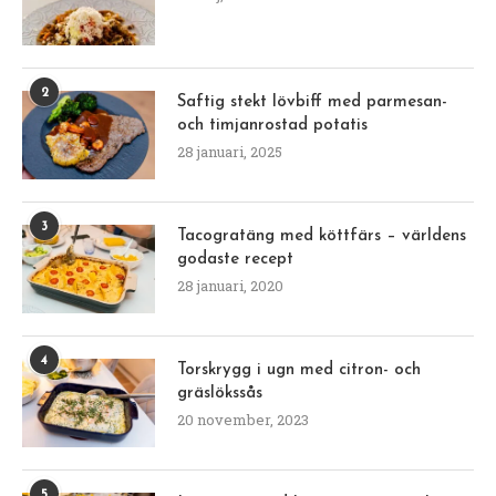
2
Saftig stekt lövbiff med parmesan-
och timjanrostad potatis
28 januari, 2025
3
Tacogratäng med köttfärs – världens
godaste recept
28 januari, 2020
4
Torskrygg i ugn med citron- och
gräslökssås
20 november, 2023
5