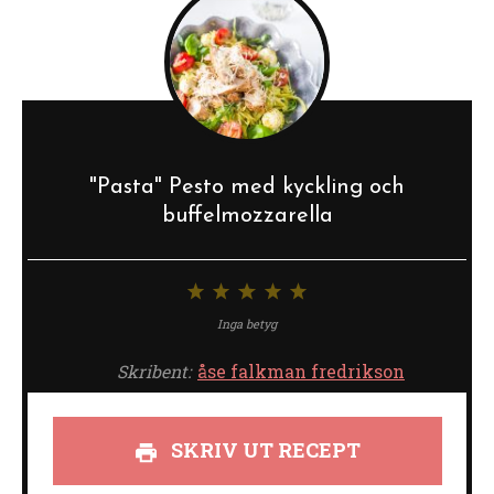
"Pasta" Pesto med kyckling och
buffelmozzarella
1
2
3
4
5
stjärna
stjärnor
stjärnor
stjärnor
stjärnor
Inga betyg
Skribent:
åse falkman fredrikson
SKRIV UT RECEPT