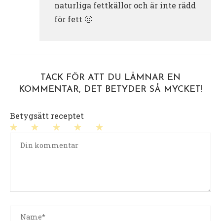
naturliga fettkällor och är inte rädd
för fett 🙂
TACK FÖR ATT DU LÄMNAR EN
KOMMENTAR, DET BETYDER SÅ MYCKET!
Betygsätt receptet
1
2
3
4
5
stjärna
stjärnor
stjärnor
stjärnor
stjärnor