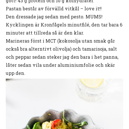
gott! 43 g protein och 10 g kolhydrater.
Pastan består av förvälld vitkål – love it!!
Den dressade jag sedan med pesto. MUMS!
Kycklingen är Kronfågels minutfilé, den tar bara 6
minuter att tillreda så är den klar.
Marineras först i MCT (kokosolja utan smak går
också bra alterntivt olivolja) och tamarisoja, salt
och peppar sedan steker jag den bara i het panna,
låter sedan vila under aluminiumfolie och skär
upp den.