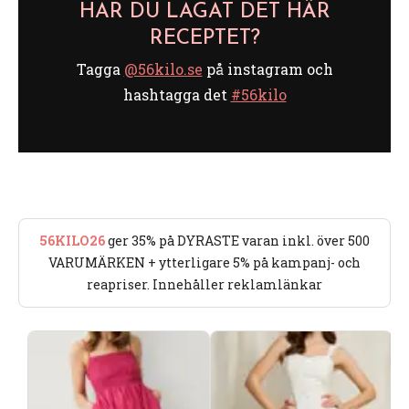
HAR DU LAGAT DET HÄR
RECEPTET?
Tagga
@56kilo.se
på instagram och
hashtagga det
#56kilo
56KILO26
ger 35% på DYRASTE varan inkl. över 500
VARUMÄRKEN + ytterligare 5% på kampanj- och
reapriser. Innehåller reklamlänkar