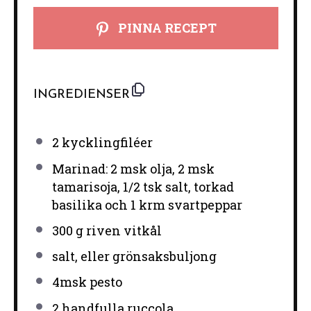
PINNA RECEPT
INGREDIENSER
2
kycklingfiléer
Marinad: 2 msk olja, 2 msk
tamarisoja, 1/2 tsk salt, torkad
basilika och 1 krm svartpeppar
300 g
riven vitkål
salt, eller grönsaksbuljong
4
msk pesto
2
handfulla ruccola