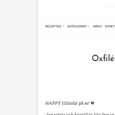
RECEPTEN
KATEGORIER
ARKIV
NYHET
Oxfil
HAPPY lillörda’ på er! 💖
Jag sitter och beställer lite ljus