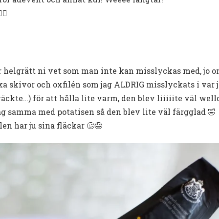
✌🏻
er helgrätt ni vet som man inte kan misslyckas med, jo o
cka skivor och oxfilén som jag ALDRIG misslyckats i var 
äckte…) för att hålla lite varm, den blev liiiiite väl wel
jag samma med potatisen så den blev lite väl färgglad 🤣
en har ju sina fläckar 🥴😅