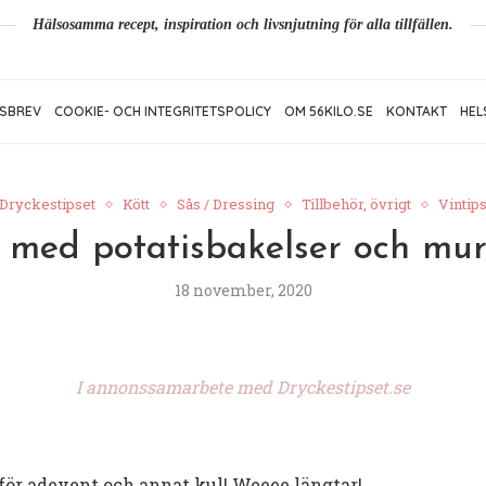
Hälsosamma recept, inspiration och livsnjutning för alla tillfällen.
SBREV
COOKIE- OCH INTEGRITETSPOLICY
OM 56KILO.SE
KONTAKT
HEL
Dryckestipset
Kött
Sås / Dressing
Tillbehör, övrigt
Vintip
é med potatisbakelser och mur
18 november, 2020
I annonssamarbete med Dryckestipset.se
 inför adevent och annat kul! Weeee längtar!