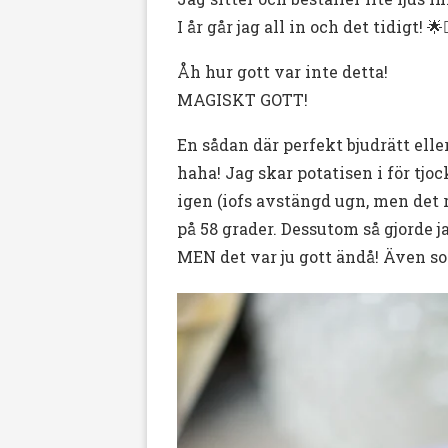
I år går jag all in och det tidigt! 🌟
Åh hur gott var inte detta!
MAGISKT GOTT!
En sådan där perfekt bjudrätt ell
haha! Jag skar potatisen i för tjo
igen (iofs avstängd ugn, men det r
på 58 grader. Dessutom så gjorde 
MEN det var ju gott ändå! Även sol