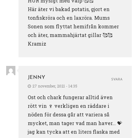
HUR mysigt med valp 🥰🥰
Här äter vi bakad potatis, gjort en
tonfiskröra och en laxröra. Mums
Sonen som flyttat hemifrån kommer
och äter, mammahjärtat gillar 🥰🥰
Kramiz
JENNY
SVARA
27 november, 2021 - 14:35
Ost och chark fungerar alltid även
rött vin 🍷 verkligen en räddare i
nöden för dessa går att variera så
mycket, man tager vad man haver… 💝
jag kan tycka att en liters flaska med