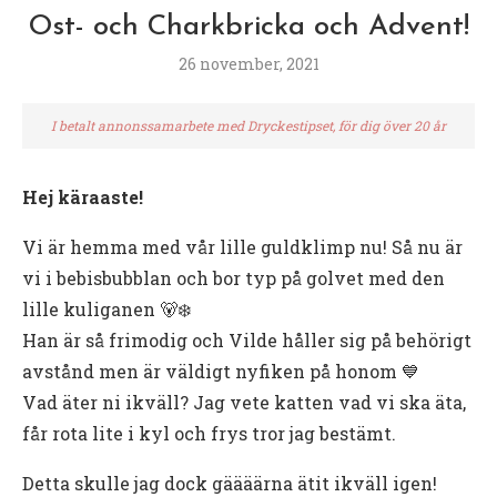
Ost- och Charkbricka och Advent!
26 november, 2021
I betalt annonssamarbete med Dryckestipset, för dig över 20 år
Hej käraaste!
Vi är hemma med vår lille guldklimp nu! Så nu är
vi i bebisbubblan och bor typ på golvet med den
lille kuliganen 🐻‍❄️
Han är så frimodig och Vilde håller sig på behörigt
avstånd men är väldigt nyfiken på honom 💙
Vad äter ni ikväll? Jag vete katten vad vi ska äta,
får rota lite i kyl och frys tror jag bestämt.
Detta skulle jag dock gäääärna ätit ikväll igen!