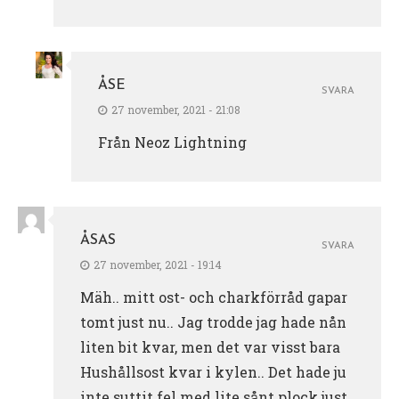
ÅSE
SVARA
27 november, 2021 - 21:08
Från Neoz Lightning
ÅSAS
SVARA
27 november, 2021 - 19:14
Mäh.. mitt ost- och charkförråd gapar
tomt just nu.. Jag trodde jag hade nån
liten bit kvar, men det var visst bara
Hushållsost kvar i kylen.. Det hade ju
inte suttit fel med lite sånt plock just